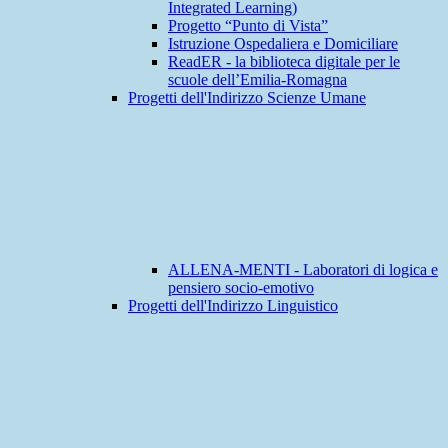
Integrated Learning)
Progetto “Punto di Vista”
Istruzione Ospedaliera e Domiciliare
ReadER - la biblioteca digitale per le
scuole dell’Emilia-Romagna
Progetti dell'Indirizzo Scienze Umane
ALLENA-MENTI - Laboratori di logica e
pensiero socio-emotivo
Progetti dell'Indirizzo Linguistico