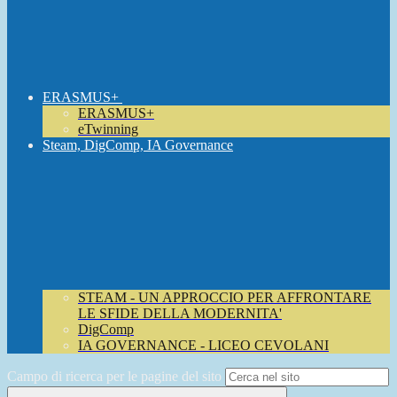
ERASMUS+
ERASMUS+
eTwinning
Steam, DigComp, IA Governance
STEAM - UN APPROCCIO PER AFFRONTARE
LE SFIDE DELLA MODERNITA'
DigComp
IA GOVERNANCE - LICEO CEVOLANI
Campo di ricerca per le pagine del sito