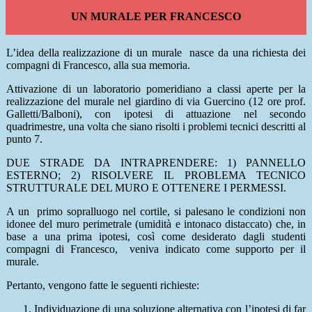
UN MURALE PER FRANCESCO
L’idea della realizzazione di un murale nasce da una richiesta dei
compagni di Francesco, alla sua memoria.
Attivazione di un laboratorio pomeridiano a classi aperte per la
realizzazione del murale nel giardino di via Guercino (12 ore prof.
Galletti/Balboni), con ipotesi di attuazione nel secondo
quadrimestre, una volta che siano risolti i problemi tecnici descritti al
punto 7.
DUE STRADE DA INTRAPRENDERE: 1) PANNELLO
ESTERNO; 2) RISOLVERE IL PROBLEMA TECNICO
STRUTTURALE DEL MURO E OTTENERE I PERMESSI.
A un primo sopralluogo nel cortile, si palesano le condizioni non
idonee del muro perimetrale (umidità e intonaco distaccato) che, in
base a una prima ipotesi, così come desiderato dagli studenti
compagni di Francesco, veniva indicato come supporto per il
murale.
Pertanto, vengono fatte le seguenti richieste:
Individuazione di una soluzione alternativa con l’ipotesi di far