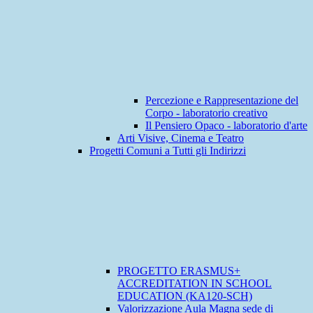
Percezione e Rappresentazione del
Corpo - laboratorio creativo
Il Pensiero Opaco - laboratorio d'arte
Arti Visive, Cinema e Teatro
Progetti Comuni a Tutti gli Indirizzi
PROGETTO ERASMUS+
ACCREDITATION IN SCHOOL
EDUCATION (KA120-SCH)
Valorizzazione Aula Magna sede di