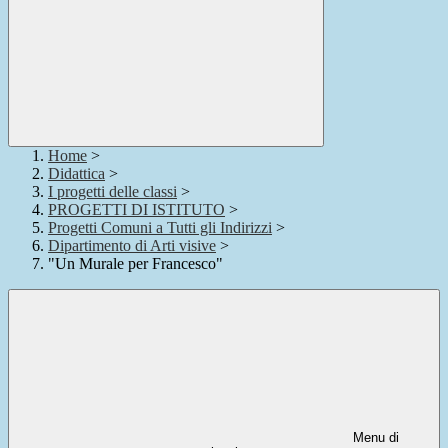
Home
>
Didattica
>
I progetti delle classi
>
PROGETTI DI ISTITUTO
>
Progetti Comuni a Tutti gli Indirizzi
>
Dipartimento di Arti visive
>
"Un Murale per Francesco"
Menu di