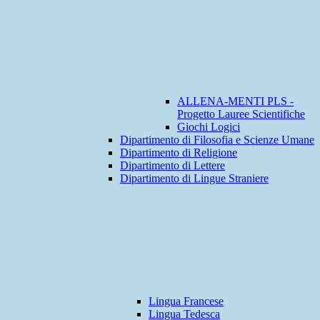
ALLENA-MENTI PLS -
Progetto Lauree Scientifiche
Giochi Logici
Dipartimento di Filosofia e Scienze Umane
Dipartimento di Religione
Dipartimento di Lettere
Dipartimento di Lingue Straniere
Lingua Francese
Lingua Tedesca