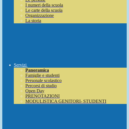
I numeri della scuola
Le carte della scuola
Organizzazione
La storia
Servizi
Panoramica
Famiglie e studenti
Personale scolastico
Percorsi di studio
Open Day
PRENOTAZIONI
MODULISTICA GENITORI- STUDENTI