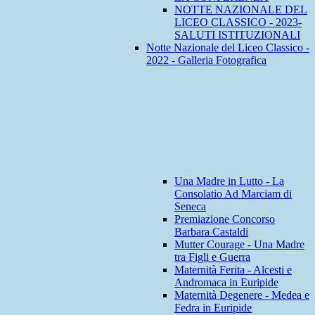
NOTTE NAZIONALE DEL
LICEO CLASSICO - 2023-
SALUTI ISTITUZIONALI
Notte Nazionale del Liceo Classico -
2022 - Galleria Fotografica
Una Madre in Lutto - La
Consolatio Ad Marciam di
Seneca
Premiazione Concorso
Barbara Castaldi
Mutter Courage - Una Madre
tra Figli e Guerra
Maternità Ferita - Alcesti e
Andromaca in Euripide
Maternità Degenere - Medea e
Fedra in Euripide