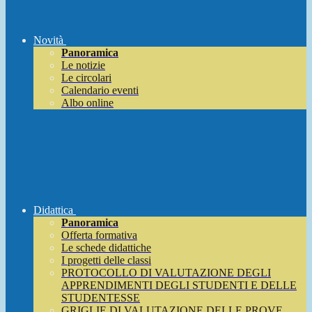
Novità
Panoramica
Le notizie
Le circolari
Calendario eventi
Albo online
Didattica
Panoramica
Offerta formativa
Le schede didattiche
I progetti delle classi
PROTOCOLLO DI VALUTAZIONE DEGLI
APPRENDIMENTI DEGLI STUDENTI E DELLE
STUDENTESSE
GRIGLIE DI VALUTAZIONE DELLE PROVE