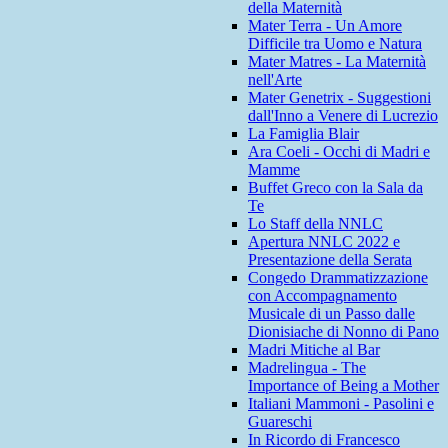
della Maternità
Mater Terra - Un Amore
Difficile tra Uomo e Natura
Mater Matres - La Maternità
nell'Arte
Mater Genetrix - Suggestioni
dall'Inno a Venere di Lucrezio
La Famiglia Blair
Ara Coeli - Occhi di Madri e
Mamme
Buffet Greco con la Sala da
Te
Lo Staff della NNLC
Apertura NNLC 2022 e
Presentazione della Serata
Congedo Drammatizzazione
con Accompagnamento
Musicale di un Passo dalle
Dionisiache di Nonno di Pano
Madri Mitiche al Bar
Madrelingua - The
Importance of Being a Mother
Italiani Mammoni - Pasolini e
Guareschi
In Ricordo di Francesco