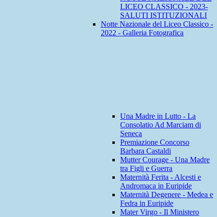
LICEO CLASSICO - 2023-
SALUTI ISTITUZIONALI
Notte Nazionale del Liceo Classico -
2022 - Galleria Fotografica
Una Madre in Lutto - La
Consolatio Ad Marciam di
Seneca
Premiazione Concorso
Barbara Castaldi
Mutter Courage - Una Madre
tra Figli e Guerra
Maternità Ferita - Alcesti e
Andromaca in Euripide
Maternità Degenere - Medea e
Fedra in Euripide
Mater Virgo - Il Ministero