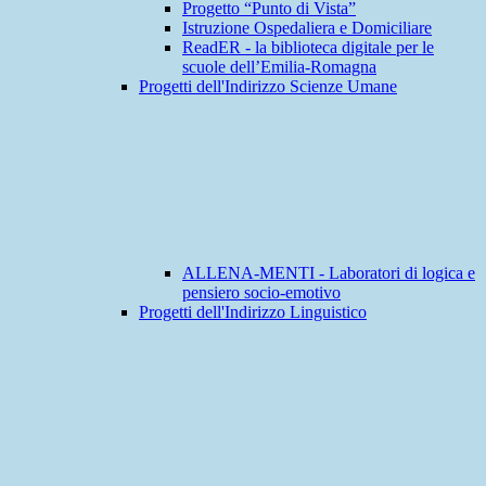
Progetto “Punto di Vista”
Istruzione Ospedaliera e Domiciliare
ReadER - la biblioteca digitale per le
scuole dell’Emilia-Romagna
Progetti dell'Indirizzo Scienze Umane
ALLENA-MENTI - Laboratori di logica e
pensiero socio-emotivo
Progetti dell'Indirizzo Linguistico