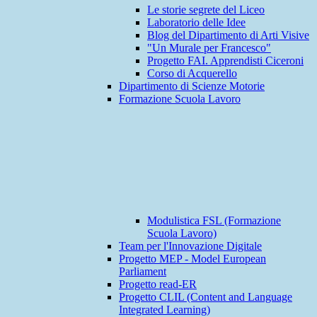
Le storie segrete del Liceo
Laboratorio delle Idee
Blog del Dipartimento di Arti Visive
"Un Murale per Francesco"
Progetto FAI. Apprendisti Ciceroni
Corso di Acquerello
Dipartimento di Scienze Motorie
Formazione Scuola Lavoro
Modulistica FSL (Formazione
Scuola Lavoro)
Team per l'Innovazione Digitale
Progetto MEP - Model European
Parliament
Progetto read-ER
Progetto CLIL (Content and Language
Integrated Learning)