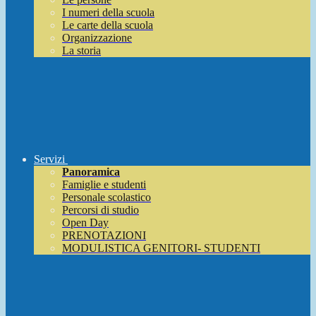
I numeri della scuola
Le carte della scuola
Organizzazione
La storia
Servizi
Panoramica
Famiglie e studenti
Personale scolastico
Percorsi di studio
Open Day
PRENOTAZIONI
MODULISTICA GENITORI- STUDENTI