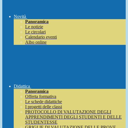
Novità
Panoramica
Le notizie
Le circolari
Calendario eventi
Albo online
Didattica
Panoramica
Offerta formativa
Le schede didattiche
I progetti delle classi
PROTOCOLLO DI VALUTAZIONE DEGLI
APPRENDIMENTI DEGLI STUDENTI E DELLE
STUDENTESSE
GRIGLIE DI VALUTAZIONE DELLE PROVE