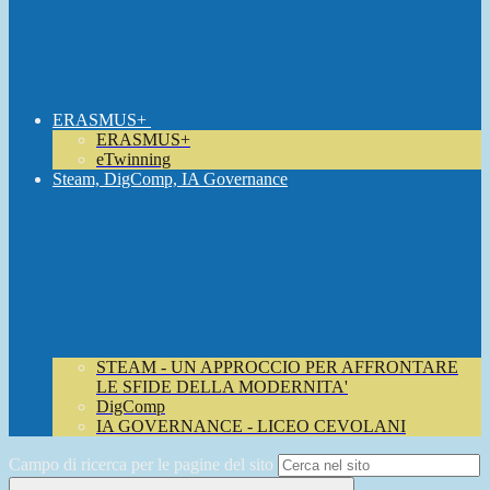
ERASMUS+
ERASMUS+
eTwinning
Steam, DigComp, IA Governance
STEAM - UN APPROCCIO PER AFFRONTARE
LE SFIDE DELLA MODERNITA'
DigComp
IA GOVERNANCE - LICEO CEVOLANI
Campo di ricerca per le pagine del sito