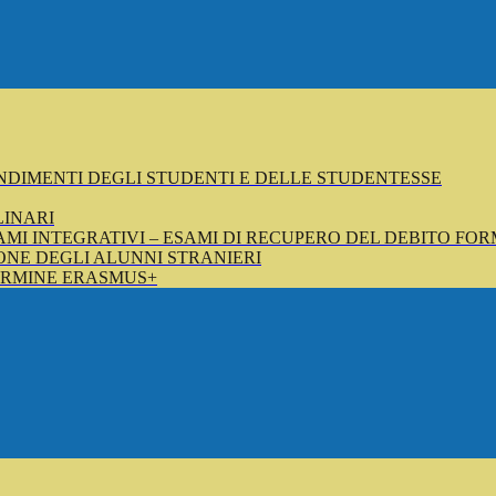
NDIMENTI DEGLI STUDENTI E DELLE STUDENTESSE
LINARI
SAMI INTEGRATIVI – ESAMI DI RECUPERO DEL DEBITO FOR
NE DEGLI ALUNNI STRANIERI
ERMINE ERASMUS+