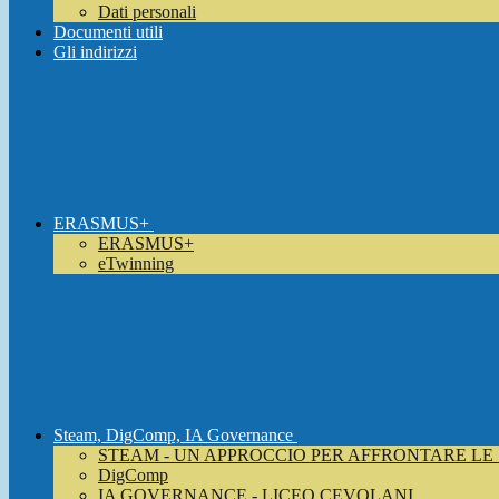
Dati personali
Documenti utili
Gli indirizzi
ERASMUS+
ERASMUS+
eTwinning
Steam, DigComp, IA Governance
STEAM - UN APPROCCIO PER AFFRONTARE LE
DigComp
IA GOVERNANCE - LICEO CEVOLANI