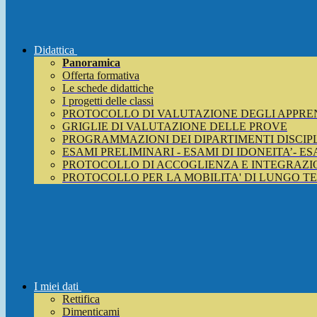
Didattica
Panoramica
Offerta formativa
Le schede didattiche
I progetti delle classi
PROTOCOLLO DI VALUTAZIONE DEGLI APPRE
GRIGLIE DI VALUTAZIONE DELLE PROVE
PROGRAMMAZIONI DEI DIPARTIMENTI DISCIP
ESAMI PRELIMINARI - ESAMI DI IDONEITA’- E
PROTOCOLLO DI ACCOGLIENZA E INTEGRAZIO
PROTOCOLLO PER LA MOBILITA' DI LUNGO T
I miei dati
Rettifica
Dimenticami