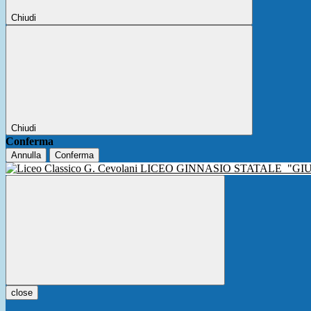
Chiudi
Chiudi
Conferma
Annulla
Conferma
LICEO GINNASIO STATALE
"GI
close