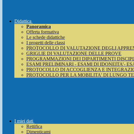
Didattica
Panoramica
Offerta formativa
Le schede didattiche
I progetti delle classi
PROTOCOLLO DI VALUTAZIONE DEGLI APPRE
GRIGLIE DI VALUTAZIONE DELLE PROVE
PROGRAMMAZIONI DEI DIPARTIMENTI DISCIP
ESAMI PRELIMINARI - ESAMI DI IDONEITA’- E
PROTOCOLLO DI ACCOGLIENZA E INTEGRAZIO
PROTOCOLLO PER LA MOBILITA' DI LUNGO T
I miei dati
Rettifica
Dimenticami