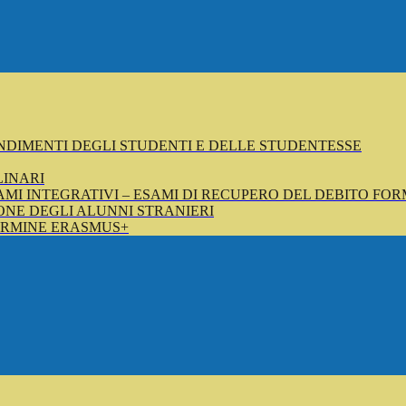
NDIMENTI DEGLI STUDENTI E DELLE STUDENTESSE
LINARI
SAMI INTEGRATIVI – ESAMI DI RECUPERO DEL DEBITO FOR
NE DEGLI ALUNNI STRANIERI
ERMINE ERASMUS+