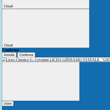
Chiudi
Chiudi
Conferma
Annulla
Conferma
LICEO GINNASIO STATALE
"GI
close