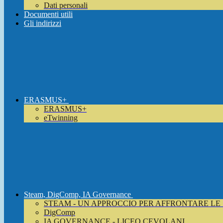
Dati personali
Documenti utili
Gli indirizzi
ERASMUS+
ERASMUS+
eTwinning
Steam, DigComp, IA Governance
STEAM - UN APPROCCIO PER AFFRONTARE LE
DigComp
IA GOVERNANCE - LICEO CEVOLANI