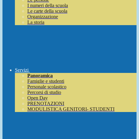
I numeri della scuola
Le carte della scuola
Organizzazione
La storia
Servizi
Panoramica
Famiglie e studenti
Personale scolastico
Percorsi di studio
Open Day
PRENOTAZIONI
MODULISTICA GENITORI- STUDENTI