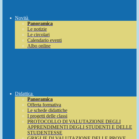
Novità
Panoramica
Le notizie
Le circolari
Calendario eventi
Albo online
Didattica
Panoramica
Offerta formativa
Le schede didattiche
I progetti delle classi
PROTOCOLLO DI VALUTAZIONE DEGLI
APPRENDIMENTI DEGLI STUDENTI E DELLE
STUDENTESSE
GRIGLIE DI VALUTAZIONE DELLE PROVE