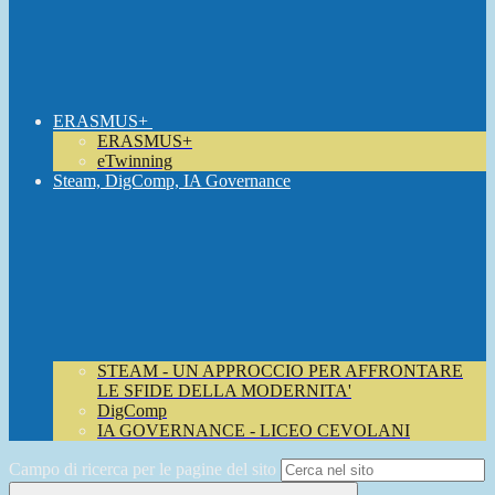
ERASMUS+
ERASMUS+
eTwinning
Steam, DigComp, IA Governance
STEAM - UN APPROCCIO PER AFFRONTARE
LE SFIDE DELLA MODERNITA'
DigComp
IA GOVERNANCE - LICEO CEVOLANI
Campo di ricerca per le pagine del sito