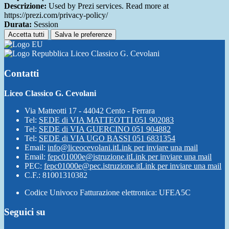
Descrizione:
Used by Prezi services. Read more at
https://prezi.com/privacy-policy/
Durata:
Session
Accetta tutti
Salva le preferenze
Liceo Classico G. Cevolani
Contatti
Liceo Classico G. Cevolani
Via Matteotti 17 - 44042 Cento - Ferrara
Tel:
SEDE di VIA MATTEOTTI 051 902083
Tel:
SEDE di VIA GUERCINO 051 904882
Tel:
SEDE di VIA UGO BASSI 051 6831354
Email:
info@liceocevolani.it
Link per inviare una mail
Email:
fepc01000e@istruzione.it
Link per inviare una mail
PEC:
fepc01000e@pec.istruzione.it
Link per inviare una mail
C.F.: 81001310382
Codice Univoco Fatturazione elettronica: UFEA5C
Seguici su