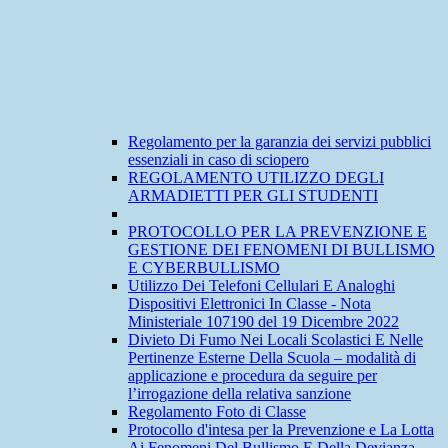
Regolamento per la garanzia dei servizi pubblici
essenziali in caso di sciopero
REGOLAMENTO UTILIZZO DEGLI
ARMADIETTI PER GLI STUDENTI
PROTOCOLLO PER LA PREVENZIONE E
GESTIONE DEI FENOMENI DI BULLISMO
E CYBERBULLISMO
Utilizzo Dei Telefoni Cellulari E Analoghi
Dispositivi Elettronici In Classe - Nota
Ministeriale 107190 del 19 Dicembre 2022
Divieto Di Fumo Nei Locali Scolastici E Nelle
Pertinenze Esterne Della Scuola – modalità di
applicazione e procedura da seguire per
l’irrogazione della relativa sanzione
Regolamento Foto di Classe
Protocollo d'intesa per la Prevenzione e La Lotta
Ai Fenomeni Del Bullismo E Della Devianza