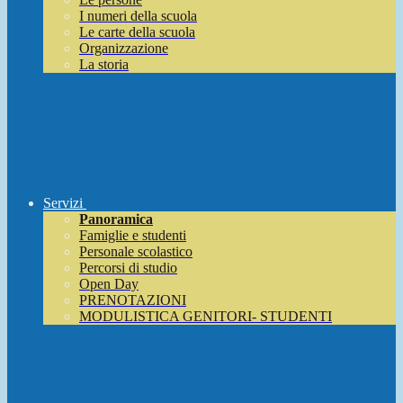
I numeri della scuola
Le carte della scuola
Organizzazione
La storia
Servizi
Panoramica
Famiglie e studenti
Personale scolastico
Percorsi di studio
Open Day
PRENOTAZIONI
MODULISTICA GENITORI- STUDENTI