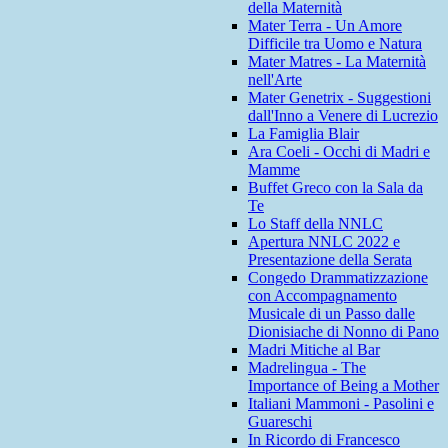
della Maternità
Mater Terra - Un Amore
Difficile tra Uomo e Natura
Mater Matres - La Maternità
nell'Arte
Mater Genetrix - Suggestioni
dall'Inno a Venere di Lucrezio
La Famiglia Blair
Ara Coeli - Occhi di Madri e
Mamme
Buffet Greco con la Sala da
Te
Lo Staff della NNLC
Apertura NNLC 2022 e
Presentazione della Serata
Congedo Drammatizzazione
con Accompagnamento
Musicale di un Passo dalle
Dionisiache di Nonno di Pano
Madri Mitiche al Bar
Madrelingua - The
Importance of Being a Mother
Italiani Mammoni - Pasolini e
Guareschi
In Ricordo di Francesco