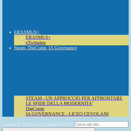
ERASMUS+
ERASMUS+
eTwinning
Steam, DigComp, IA Governance
STEAM - UN APPROCCIO PER AFFRONTARE
LE SFIDE DELLA MODERNITA'
DigComp
IA GOVERNANCE - LICEO CEVOLANI
Campo di ricerca per le pagine del sito