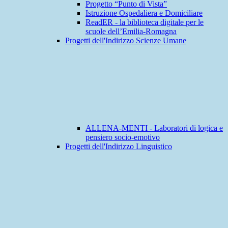
Progetto “Punto di Vista”
Istruzione Ospedaliera e Domiciliare
ReadER - la biblioteca digitale per le
scuole dell’Emilia-Romagna
Progetti dell'Indirizzo Scienze Umane
ALLENA-MENTI - Laboratori di logica e
pensiero socio-emotivo
Progetti dell'Indirizzo Linguistico