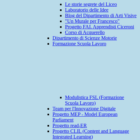
Le storie segrete del Liceo
Laboratorio delle Idee
Blog del Dipartimento di Arti Visive
"Un Murale per Francesco"
Progetto FAI. Apprendisti Ciceroni
Corso di Acquerello
Dipartimento di Scienze Motorie
Formazione Scuola Lavoro
Modulistica FSL (Formazione
Scuola Lavoro)
Team per l'Innovazione Digitale
Progetto MEP - Model European
Parliament
Progetto read-ER
Progetto CLIL (Content and Language
Integrated Learning)