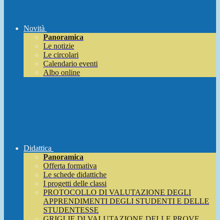
Novità
Panoramica
Le notizie
Le circolari
Calendario eventi
Albo online
Didattica
Panoramica
Offerta formativa
Le schede didattiche
I progetti delle classi
PROTOCOLLO DI VALUTAZIONE DEGLI
APPRENDIMENTI DEGLI STUDENTI E DELLE
STUDENTESSE
GRIGLIE DI VALUTAZIONE DELLE PROVE