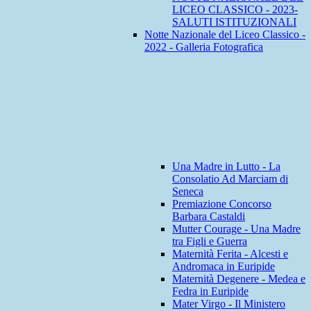
LICEO CLASSICO - 2023-
SALUTI ISTITUZIONALI
Notte Nazionale del Liceo Classico -
2022 - Galleria Fotografica
Una Madre in Lutto - La
Consolatio Ad Marciam di
Seneca
Premiazione Concorso
Barbara Castaldi
Mutter Courage - Una Madre
tra Figli e Guerra
Maternità Ferita - Alcesti e
Andromaca in Euripide
Maternità Degenere - Medea e
Fedra in Euripide
Mater Virgo - Il Ministero