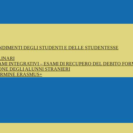
NDIMENTI DEGLI STUDENTI E DELLE STUDENTESSE
LINARI
SAMI INTEGRATIVI – ESAMI DI RECUPERO DEL DEBITO FOR
NE DEGLI ALUNNI STRANIERI
ERMINE ERASMUS+