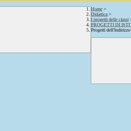
Home
>
Didattica
>
I progetti delle classi
PROGETTI DI IST
Progetti dell'Indirizz