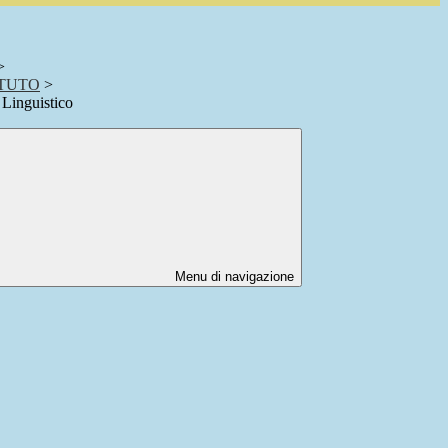
>
ITUTO
>
o Linguistico
Menu di navigazione