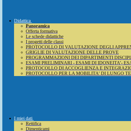
Didattica
Panoramica
Offerta formativa
Le schede didattiche
I progetti delle classi
PROTOCOLLO DI VALUTAZIONE DEGLI APPRE
GRIGLIE DI VALUTAZIONE DELLE PROVE
PROGRAMMAZIONI DEI DIPARTIMENTI DISCIP
ESAMI PRELIMINARI - ESAMI DI IDONEITA’- E
PROTOCOLLO DI ACCOGLIENZA E INTEGRAZIO
PROTOCOLLO PER LA MOBILITA' DI LUNGO T
I miei dati
Rettifica
Dimenticami