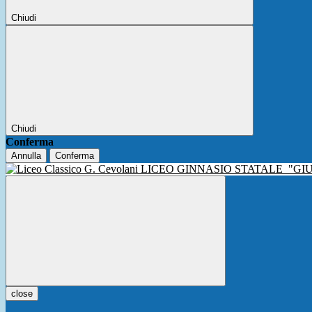
Chiudi
Chiudi
Conferma
Annulla
Conferma
LICEO GINNASIO STATALE
"GI
close