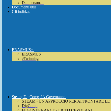
Dati personali
Documenti utili
Gli indirizzi
ERASMUS+
ERASMUS+
eTwinning
Steam, DigComp, IA Governance
STEAM - UN APPROCCIO PER AFFRONTARE LE
DigComp
IA GOVERNANCE - LICEO CEVOLANI