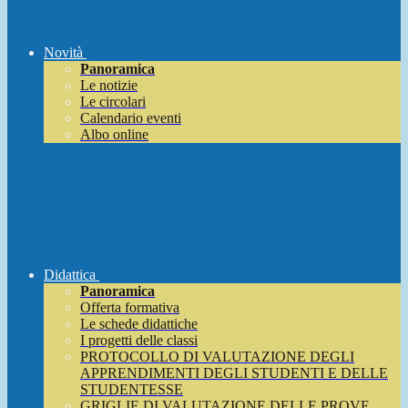
Novità
Panoramica
Le notizie
Le circolari
Calendario eventi
Albo online
Didattica
Panoramica
Offerta formativa
Le schede didattiche
I progetti delle classi
PROTOCOLLO DI VALUTAZIONE DEGLI
APPRENDIMENTI DEGLI STUDENTI E DELLE
STUDENTESSE
GRIGLIE DI VALUTAZIONE DELLE PROVE