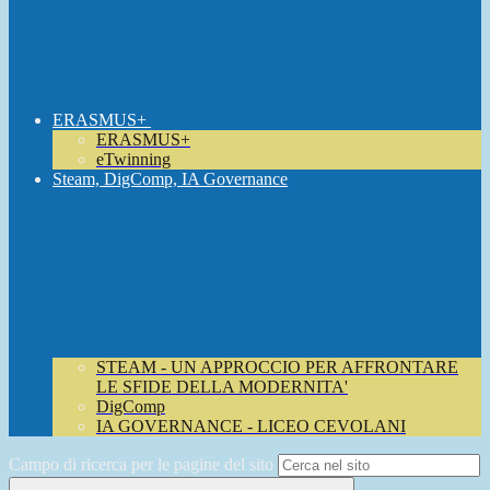
ERASMUS+
ERASMUS+
eTwinning
Steam, DigComp, IA Governance
STEAM - UN APPROCCIO PER AFFRONTARE
LE SFIDE DELLA MODERNITA'
DigComp
IA GOVERNANCE - LICEO CEVOLANI
Campo di ricerca per le pagine del sito