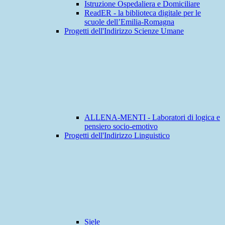
Istruzione Ospedaliera e Domiciliare
ReadER - la biblioteca digitale per le
scuole dell’Emilia-Romagna
Progetti dell'Indirizzo Scienze Umane
ALLENA-MENTI - Laboratori di logica e
pensiero socio-emotivo
Progetti dell'Indirizzo Linguistico
Siele