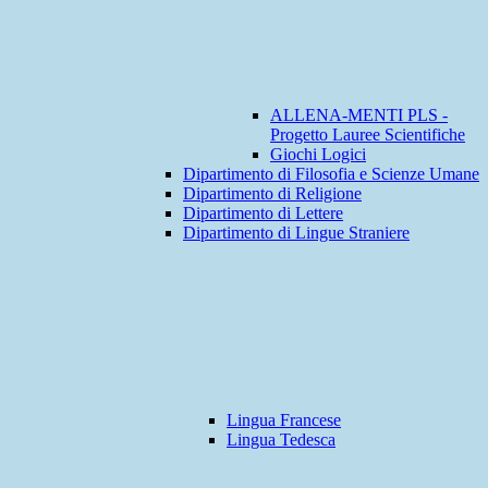
ALLENA-MENTI PLS -
Progetto Lauree Scientifiche
Giochi Logici
Dipartimento di Filosofia e Scienze Umane
Dipartimento di Religione
Dipartimento di Lettere
Dipartimento di Lingue Straniere
Lingua Francese
Lingua Tedesca