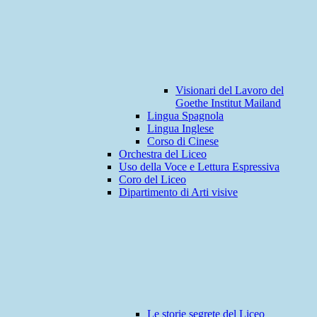
Visionari del Lavoro del
Goethe Institut Mailand
Lingua Spagnola
Lingua Inglese
Corso di Cinese
Orchestra del Liceo
Uso della Voce e Lettura Espressiva
Coro del Liceo
Dipartimento di Arti visive
Le storie segrete del Liceo