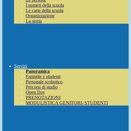
I numeri della scuola
Le carte della scuola
Organizzazione
La storia
Servizi
Panoramica
Famiglie e studenti
Personale scolastico
Percorsi di studio
Open Day
PRENOTAZIONI
MODULISTICA GENITORI- STUDENTI