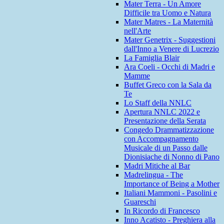
Mater Terra - Un Amore
Difficile tra Uomo e Natura
Mater Matres - La Maternità
nell'Arte
Mater Genetrix - Suggestioni
dall'Inno a Venere di Lucrezio
La Famiglia Blair
Ara Coeli - Occhi di Madri e
Mamme
Buffet Greco con la Sala da
Te
Lo Staff della NNLC
Apertura NNLC 2022 e
Presentazione della Serata
Congedo Drammatizzazione
con Accompagnamento
Musicale di un Passo dalle
Dionisiache di Nonno di Pano
Madri Mitiche al Bar
Madrelingua - The
Importance of Being a Mother
Italiani Mammoni - Pasolini e
Guareschi
In Ricordo di Francesco
Inno Acatisto - Preghiera alla