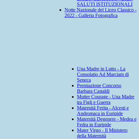
SALUTI ISTITUZIONALI
Notte Nazionale del Liceo Classico -
2022 - Galleria Fotografica
Una Madre in Lutto - La
Consolatio Ad Marciam di
Seneca
Premiazione Concorso
Barbara Castaldi
Mutter Courage - Una Madre
tra Figli e Guerra
Maternità Ferita - Alcesti e
Andromaca in Euripide
Maternità Degenere - Medea e
Fedra in Euripide
Mater Virgo - Il Ministero
della Maternità