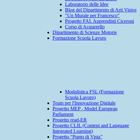
Laboratorio delle Idee
Blog del Dipartimento di Arti Visive
"Un Murale per Francesco"
Progetto FAI. Apprendisti Ciceroni
Corso di Acquerello
Dipartimento di Scienze Motorie
Formazione Scuola Lavoro
Modulistica FSL (Formazione
Scuola Lavoro)
Team per l'Innovazione Digitale
Progetto MEP - Model European
Parliament
Progetto read-ER
Progetto CLIL (Content and Language
Integrated Learning)
Progetto “Punto di Vista”