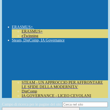
ERASMUS+
ERASMUS+
eTwinning
Steam, DigComp, IA Governance
STEAM - UN APPROCCIO PER AFFRONTARE
LE SFIDE DELLA MODERNITA'
DigComp
IA GOVERNANCE - LICEO CEVOLANI
Campo di ricerca per le pagine del sito