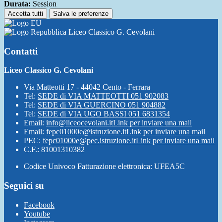
Durata:
Session
Accetta tutti
Salva le preferenze
Liceo Classico G. Cevolani
Contatti
Liceo Classico G. Cevolani
Via Matteotti 17 - 44042 Cento - Ferrara
Tel:
SEDE di VIA MATTEOTTI 051 902083
Tel:
SEDE di VIA GUERCINO 051 904882
Tel:
SEDE di VIA UGO BASSI 051 6831354
Email:
info@liceocevolani.it
Link per inviare una mail
Email:
fepc01000e@istruzione.it
Link per inviare una mail
PEC:
fepc01000e@pec.istruzione.it
Link per inviare una mail
C.F.: 81001310382
Codice Univoco Fatturazione elettronica: UFEA5C
Seguici su
Facebook
Youtube