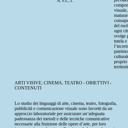
A.V.C.T.
compon
visuale,
maturar
consap
del ruo
ogni ci
svolge 
tutela e
l’incre
patrimo
cultural
proprio
terri
ARTI VISIVE, CINEMA, TEATRO
- OBIETTIVI -
CONTENUTI
Lo studio dei linguaggi di arte, cinema, teatro, fotografia,
pubblicità e comunicazione visuale sono favoriti da un
approccio laboratoriale per assicurare un’adeguata
padronanza dei metodi e delle tecniche comunicative
necessarie alla fruizione delle opere d’arte, per loro