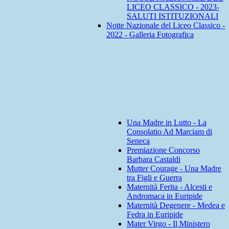
LICEO CLASSICO - 2023-
SALUTI ISTITUZIONALI
Notte Nazionale del Liceo Classico -
2022 - Galleria Fotografica
Una Madre in Lutto - La
Consolatio Ad Marciam di
Seneca
Premiazione Concorso
Barbara Castaldi
Mutter Courage - Una Madre
tra Figli e Guerra
Maternità Ferita - Alcesti e
Andromaca in Euripide
Maternità Degenere - Medea e
Fedra in Euripide
Mater Virgo - Il Ministero