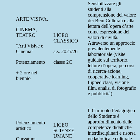
Sensibilizzare gli
studenti alla
comprensione del valore
ARTE VISIVA,
dei Beni Culturali e alla
lettura dell’opera d’arte
CINEMA,
come espressione dei
TEATRO
LICEO
valori di civiltà.
CLASSICO
Attraverso un approccio
“Arti Visive e
prevalentemente
Cinema”
a.s. 2025/26
laboratoriale (visite
guidate sul territorio,
Potenziamento
classe 2C
letture d’opera, percorsi
di ricerca-azione,
+ 2 ore nel
cooperative learning,
biennio
flipped class, visione
film, analisi di fotografie
e pubblicità).
Il Curricolo Pedagogico
dello Studente è
approfondimento delle
Potenziamento
LICEO
competenze didattiche
artistico
SCIENZE
interdisciplinari e risorsa
UMANE
pedagogica e culturale
Curvatura