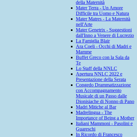
della Maternità
Mater Terra - Un Amore
Difficile tra Uomo e Natura
Mater Matres - La Maternità
nell'Arte
Mater Genetrix - Suggestioni
dall'Inno a Venere di Lucrezio
La Famiglia Blair
Ara Coeli - Occhi di Madri e
Mamme
Buffet Greco con la Sala da
Te
Lo Staff della NNLC
Apertura NNLC 2022 e
Presentazione della Serata
Congedo Drammatizzazione
con Accompagnamento
Musicale di un Passo dalle
Dionisiache di Nonno di Pano
Madri Mitiche al Bar
Madrelingua - The
Importance of Being a Mother
Italiani Mammoni - Pasolini e
Guareschi
In Ricordo di Francesco