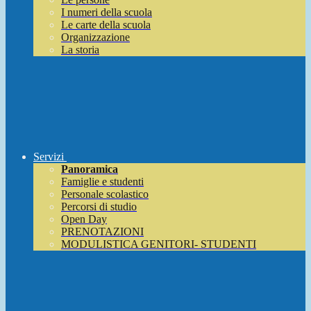
I numeri della scuola
Le carte della scuola
Organizzazione
La storia
Servizi
Panoramica
Famiglie e studenti
Personale scolastico
Percorsi di studio
Open Day
PRENOTAZIONI
MODULISTICA GENITORI- STUDENTI