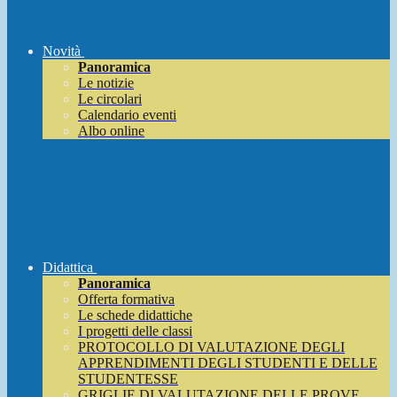
Novità
Panoramica
Le notizie
Le circolari
Calendario eventi
Albo online
Didattica
Panoramica
Offerta formativa
Le schede didattiche
I progetti delle classi
PROTOCOLLO DI VALUTAZIONE DEGLI
APPRENDIMENTI DEGLI STUDENTI E DELLE
STUDENTESSE
GRIGLIE DI VALUTAZIONE DELLE PROVE