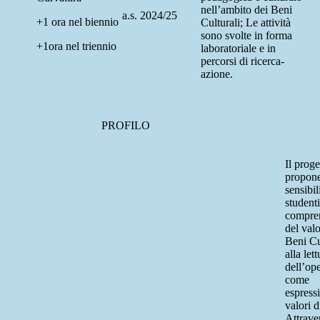
nell’ambito dei Beni
a.s. 2024/25
+1 ora nel biennio
Culturali; Le attività
sono svolte in forma
+1ora nel triennio
laboratoriale e in
percorsi di ricerca-
azione.
PROFILO
Il proge
propone
sensibil
studenti
compre
del valo
Beni Cu
alla lett
dell’ope
come
espress
valori di
Attrave