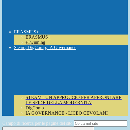
ERASMUS+
ERASMUS+
eTwinning
Steam, DigComp, IA Governance
STEAM - UN APPROCCIO PER AFFRONTARE
LE SFIDE DELLA MODERNITA'
DigComp
IA GOVERNANCE - LICEO CEVOLANI
Campo di ricerca per le pagine del sito