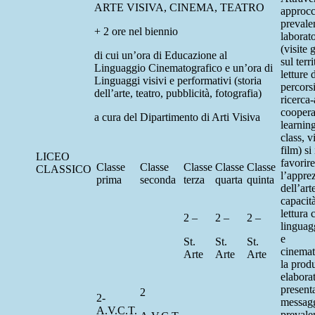
ARTE VISIVA, CINEMA, TEATRO
approcc
prevale
+ 2 ore nel biennio
laborato
(visite 
di cui un’ora di Educazione al
sul terri
Linguaggio Cinematografico e un’ora di
letture 
Linguaggi visivi e performativi (storia
percorsi
dell’arte, teatro, pubblicità, fotografia)
ricerca
coopera
a cura del Dipartimento di Arti Visiva
learning
class, v
film) si
LICEO
favorire
Classe
Classe
Classe
Classe
Classe
CLASSICO
l’appre
prima
seconda
terza
quarta
quinta
dell’arte
capacità
lettura 
2 –
2 –
2 –
linguagg
e
St.
St.
St.
cinemat
Arte
Arte
Arte
la prod
elaborat
present
2
2-
messag
A.V.C.T.
prevale