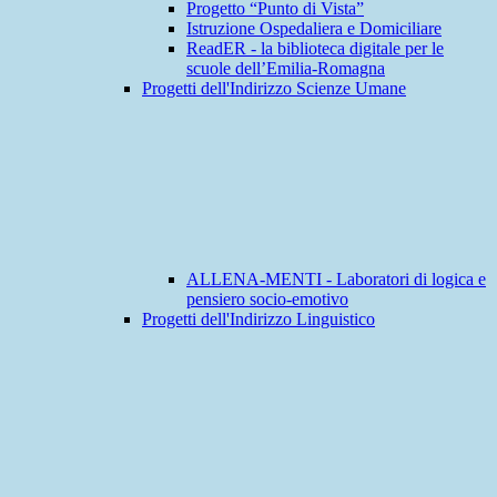
Progetto “Punto di Vista”
Istruzione Ospedaliera e Domiciliare
ReadER - la biblioteca digitale per le
scuole dell’Emilia-Romagna
Progetti dell'Indirizzo Scienze Umane
ALLENA-MENTI - Laboratori di logica e
pensiero socio-emotivo
Progetti dell'Indirizzo Linguistico