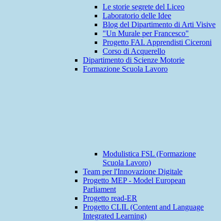
Le storie segrete del Liceo
Laboratorio delle Idee
Blog del Dipartimento di Arti Visive
"Un Murale per Francesco"
Progetto FAI. Apprendisti Ciceroni
Corso di Acquerello
Dipartimento di Scienze Motorie
Formazione Scuola Lavoro
Modulistica FSL (Formazione
Scuola Lavoro)
Team per l'Innovazione Digitale
Progetto MEP - Model European
Parliament
Progetto read-ER
Progetto CLIL (Content and Language
Integrated Learning)