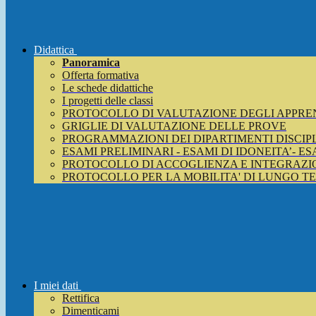
Didattica
Panoramica
Offerta formativa
Le schede didattiche
I progetti delle classi
PROTOCOLLO DI VALUTAZIONE DEGLI APPRE
GRIGLIE DI VALUTAZIONE DELLE PROVE
PROGRAMMAZIONI DEI DIPARTIMENTI DISCIP
ESAMI PRELIMINARI - ESAMI DI IDONEITA’- E
PROTOCOLLO DI ACCOGLIENZA E INTEGRAZIO
PROTOCOLLO PER LA MOBILITA' DI LUNGO T
I miei dati
Rettifica
Dimenticami