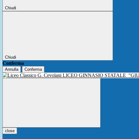
Chiudi
Chiudi
Conferma
Annulla
Conferma
LICEO GINNASIO STATALE
"GI
close