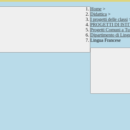
Home
>
Didattica
>
I progetti delle classi
PROGETTI DI IST
Progetti Comuni a Tutt
Dipartimento di Lingu
Lingua Francese