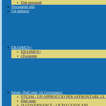
Dati personali
Documenti utili
Gli indirizzi
ERASMUS+
ERASMUS+
eTwinning
Steam, DigComp, IA Governance
STEAM - UN APPROCCIO PER AFFRONTARE LE
DigComp
IA GOVERNANCE - LICEO CEVOLANI