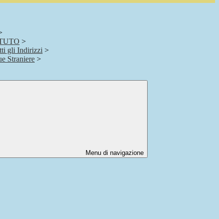
>
ITUTO
>
i gli Indirizzi
>
e Straniere
>
Menu di navigazione