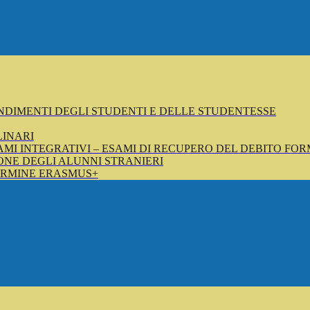
NDIMENTI DEGLI STUDENTI E DELLE STUDENTESSE
LINARI
SAMI INTEGRATIVI – ESAMI DI RECUPERO DEL DEBITO FOR
NE DEGLI ALUNNI STRANIERI
ERMINE ERASMUS+