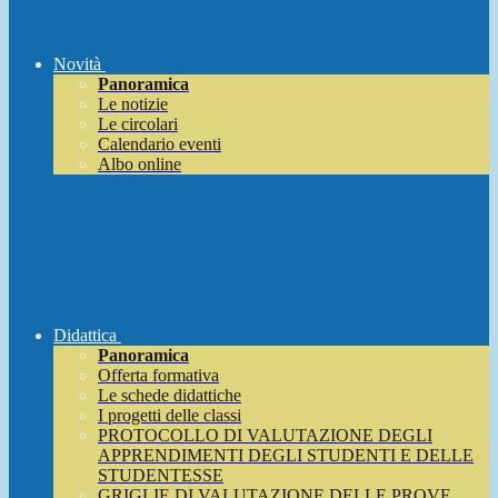
Novità
Panoramica
Le notizie
Le circolari
Calendario eventi
Albo online
Didattica
Panoramica
Offerta formativa
Le schede didattiche
I progetti delle classi
PROTOCOLLO DI VALUTAZIONE DEGLI
APPRENDIMENTI DEGLI STUDENTI E DELLE
STUDENTESSE
GRIGLIE DI VALUTAZIONE DELLE PROVE