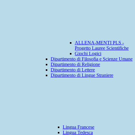
ALLENA-MENTI PLS -
Progetto Lauree Scientifiche
Giochi Logici
Dipartimento di Filosofia e Scienze Umane
Dipartimento di Religione
Dipartimento di Lettere
Dipartimento di Lingue Straniere
Lingua Francese
Lingua Tedesca