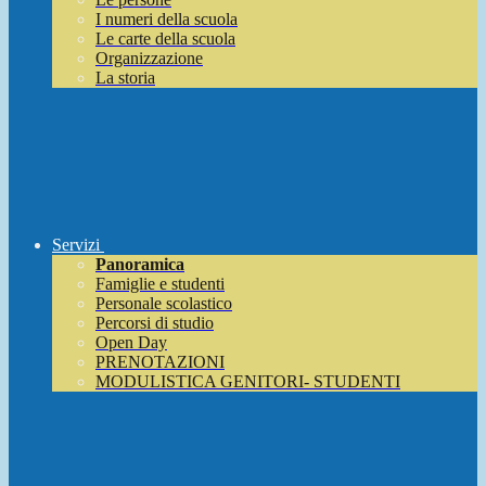
I numeri della scuola
Le carte della scuola
Organizzazione
La storia
Servizi
Panoramica
Famiglie e studenti
Personale scolastico
Percorsi di studio
Open Day
PRENOTAZIONI
MODULISTICA GENITORI- STUDENTI