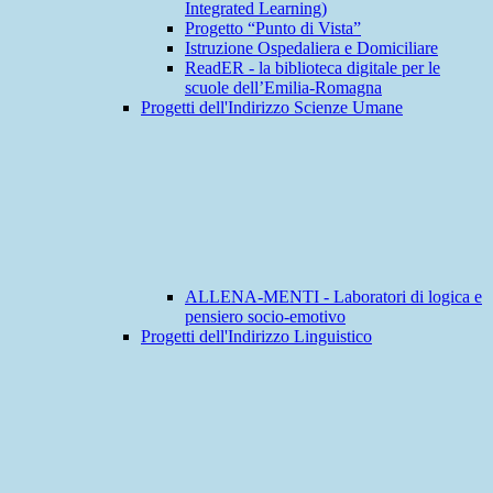
Integrated Learning)
Progetto “Punto di Vista”
Istruzione Ospedaliera e Domiciliare
ReadER - la biblioteca digitale per le
scuole dell’Emilia-Romagna
Progetti dell'Indirizzo Scienze Umane
ALLENA-MENTI - Laboratori di logica e
pensiero socio-emotivo
Progetti dell'Indirizzo Linguistico