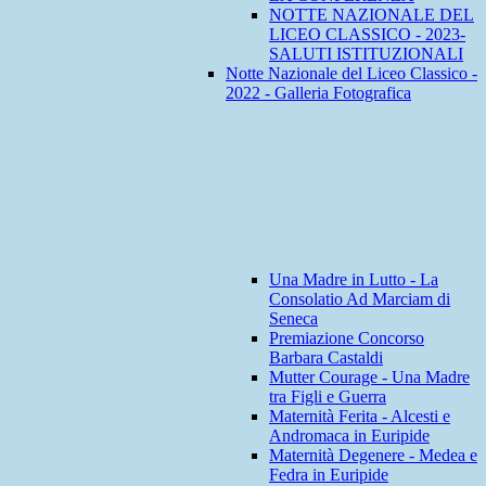
NOTTE NAZIONALE DEL
LICEO CLASSICO - 2023-
SALUTI ISTITUZIONALI
Notte Nazionale del Liceo Classico -
2022 - Galleria Fotografica
Una Madre in Lutto - La
Consolatio Ad Marciam di
Seneca
Premiazione Concorso
Barbara Castaldi
Mutter Courage - Una Madre
tra Figli e Guerra
Maternità Ferita - Alcesti e
Andromaca in Euripide
Maternità Degenere - Medea e
Fedra in Euripide