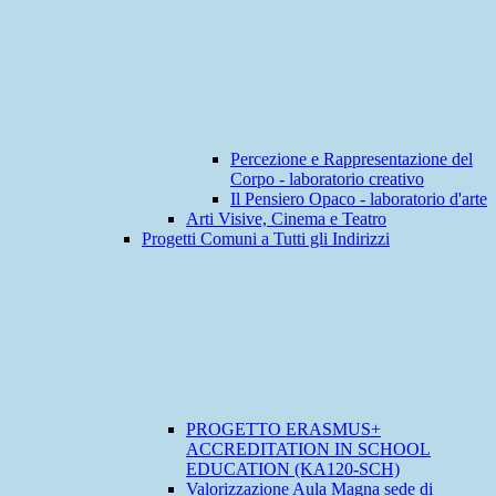
Percezione e Rappresentazione del
Corpo - laboratorio creativo
Il Pensiero Opaco - laboratorio d'arte
Arti Visive, Cinema e Teatro
Progetti Comuni a Tutti gli Indirizzi
PROGETTO ERASMUS+
ACCREDITATION IN SCHOOL
EDUCATION (KA120-SCH)
Valorizzazione Aula Magna sede di