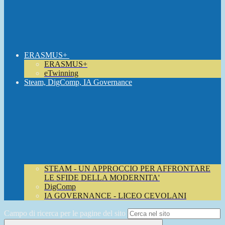
ERASMUS+
ERASMUS+
eTwinning
Steam, DigComp, IA Governance
STEAM - UN APPROCCIO PER AFFRONTARE
LE SFIDE DELLA MODERNITA'
DigComp
IA GOVERNANCE - LICEO CEVOLANI
Campo di ricerca per le pagine del sito