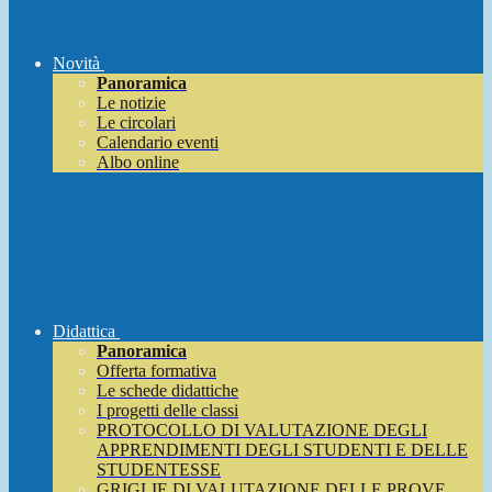
Novità
Panoramica
Le notizie
Le circolari
Calendario eventi
Albo online
Didattica
Panoramica
Offerta formativa
Le schede didattiche
I progetti delle classi
PROTOCOLLO DI VALUTAZIONE DEGLI
APPRENDIMENTI DEGLI STUDENTI E DELLE
STUDENTESSE
GRIGLIE DI VALUTAZIONE DELLE PROVE