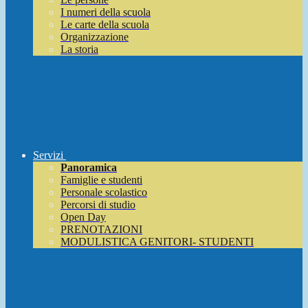
I numeri della scuola
Le carte della scuola
Organizzazione
La storia
Servizi
Panoramica
Famiglie e studenti
Personale scolastico
Percorsi di studio
Open Day
PRENOTAZIONI
MODULISTICA GENITORI- STUDENTI