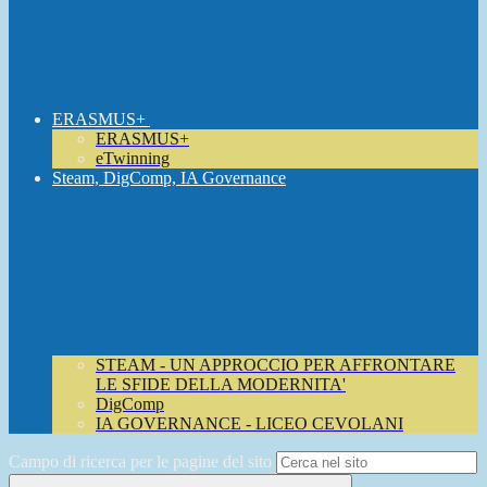
ERASMUS+
ERASMUS+
eTwinning
Steam, DigComp, IA Governance
STEAM - UN APPROCCIO PER AFFRONTARE
LE SFIDE DELLA MODERNITA'
DigComp
IA GOVERNANCE - LICEO CEVOLANI
Campo di ricerca per le pagine del sito