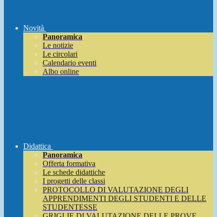
Novità
Panoramica
Le notizie
Le circolari
Calendario eventi
Albo online
Didattica
Panoramica
Offerta formativa
Le schede didattiche
I progetti delle classi
PROTOCOLLO DI VALUTAZIONE DEGLI
APPRENDIMENTI DEGLI STUDENTI E DELLE
STUDENTESSE
GRIGLIE DI VALUTAZIONE DELLE PROVE