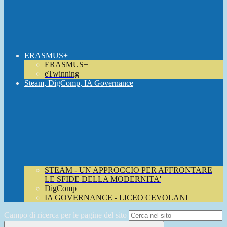
ERASMUS+
ERASMUS+
eTwinning
Steam, DigComp, IA Governance
STEAM - UN APPROCCIO PER AFFRONTARE
LE SFIDE DELLA MODERNITA'
DigComp
IA GOVERNANCE - LICEO CEVOLANI
Campo di ricerca per le pagine del sito