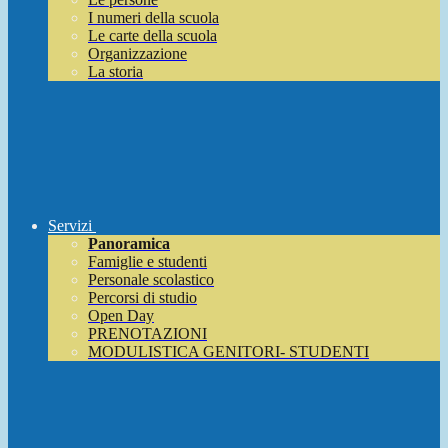
I numeri della scuola
Le carte della scuola
Organizzazione
La storia
Servizi
Panoramica
Famiglie e studenti
Personale scolastico
Percorsi di studio
Open Day
PRENOTAZIONI
MODULISTICA GENITORI- STUDENTI