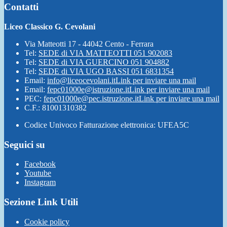
Contatti
Liceo Classico G. Cevolani
Via Matteotti 17 - 44042 Cento - Ferrara
Tel:
SEDE di VIA MATTEOTTI 051 902083
Tel:
SEDE di VIA GUERCINO 051 904882
Tel:
SEDE di VIA UGO BASSI 051 6831354
Email:
info@liceocevolani.it
Link per inviare una mail
Email:
fepc01000e@istruzione.it
Link per inviare una mail
PEC:
fepc01000e@pec.istruzione.it
Link per inviare una mail
C.F.: 81001310382
Codice Univoco Fatturazione elettronica: UFEA5C
Seguici su
Facebook
Youtube
Instagram
Sezione Link Utili
Cookie policy