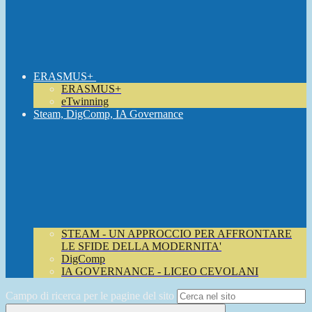
ERASMUS+
ERASMUS+
eTwinning
Steam, DigComp, IA Governance
STEAM - UN APPROCCIO PER AFFRONTARE
LE SFIDE DELLA MODERNITA'
DigComp
IA GOVERNANCE - LICEO CEVOLANI
Campo di ricerca per le pagine del sito