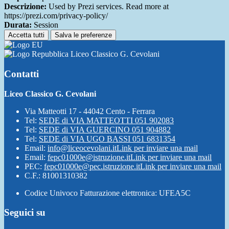
Descrizione:
Used by Prezi services. Read more at
https://prezi.com/privacy-policy/
Durata:
Session
Accetta tutti
Salva le preferenze
Liceo Classico G. Cevolani
Contatti
Liceo Classico G. Cevolani
Via Matteotti 17 - 44042 Cento - Ferrara
Tel:
SEDE di VIA MATTEOTTI 051 902083
Tel:
SEDE di VIA GUERCINO 051 904882
Tel:
SEDE di VIA UGO BASSI 051 6831354
Email:
info@liceocevolani.it
Link per inviare una mail
Email:
fepc01000e@istruzione.it
Link per inviare una mail
PEC:
fepc01000e@pec.istruzione.it
Link per inviare una mail
C.F.: 81001310382
Codice Univoco Fatturazione elettronica: UFEA5C
Seguici su