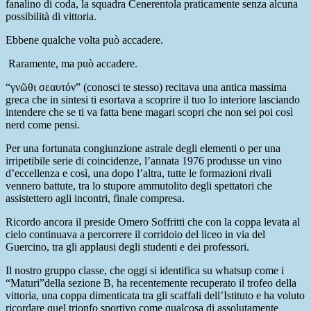
fanalino di coda, la squadra Cenerentola praticamente senza alcuna
possibilità di vittoria.
Ebbene qualche volta può accadere.
Raramente, ma può accadere.
“γνῶθι σεαυτόν”
(conosci te stesso) recitava una antica massima
greca che in sintesi ti esortava a scoprire il tuo Io interiore lasciando
intendere che se ti va fatta bene magari scopri che non sei poi così
nerd come pensi.
Per una fortunata congiunzione astrale degli elementi o per una
irripetibile serie di coincidenze, l’annata 1976 produsse un vino
d’eccellenza e così, una dopo l’altra, tutte le formazioni rivali
vennero battute, tra lo stupore ammutolito degli spettatori che
assistettero agli incontri, finale compresa.
Ricordo ancora il preside Omero Soffritti che con la coppa levata al
cielo continuava a percorrere il corridoio del liceo in via del
Guercino, tra gli applausi degli studenti e dei professori.
Il nostro gruppo classe, che oggi si identifica su whatsup come i
“Maturi”della sezione B, ha recentemente recuperato il trofeo della
vittoria, una coppa dimenticata tra gli scaffali dell’Istituto e ha voluto
ricordare quel trionfo sportivo come qualcosa di assolutamente