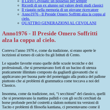
Il Liceo Cevolani: un possesso per sempre
Ricordi di un ex alunno sul valore degli studi classici
Il viaggio nella memoria di un giovane ricercatore
Anno1976 - Il Preside Omero Soffritti alza la coppa al
cielo.
QUATTRO GENERAZIONI AL CEVOLANI
Anno1976 - Il Preside Omero Soffritti
alza la coppa al cielo.
Correva l’anno 1976 e, come da tradizione, si erano aperte le
iscrizioni al torneo di calcio fra gli Istituti di Cento.
Le squadre favorite erano quelle delle scuole tecniche e dei
professionali, che si presentavano forti di un bacino di utenza
praticamente illimitato composto da gagliardi giovanotti che si
applicavano per buona parte del pomeriggio alla pratica del pallone
piuttosto che ai problemi di grammatica come toccava a noi del
Classico.
Insomma, come da tradizione, noi, “i secchioni” del classico, quelli
che si presentavano la mattina pallidi e con gli occhi cerchiati da
borse profonde perché costretti a slalom notturni tra versioni di
Tacito e problemi di filosofia kantiana, ci presentavamo come il