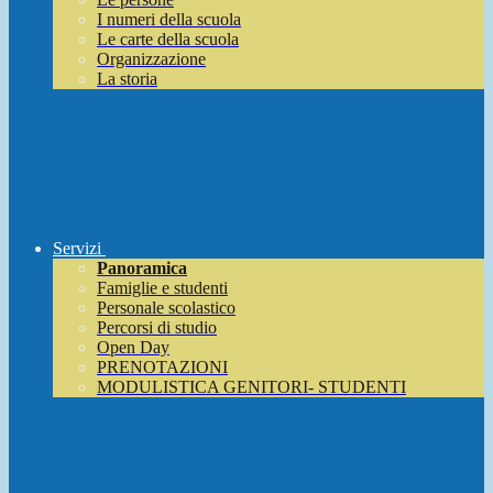
I numeri della scuola
Le carte della scuola
Organizzazione
La storia
Servizi
Panoramica
Famiglie e studenti
Personale scolastico
Percorsi di studio
Open Day
PRENOTAZIONI
MODULISTICA GENITORI- STUDENTI