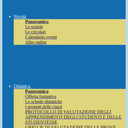
Novità
Panoramica
Le notizie
Le circolari
Calendario eventi
Albo online
Didattica
Panoramica
Offerta formativa
Le schede didattiche
I progetti delle classi
PROTOCOLLO DI VALUTAZIONE DEGLI
APPRENDIMENTI DEGLI STUDENTI E DELLE
STUDENTESSE
GRIGLIE DI VALUTAZIONE DELLE PROVE