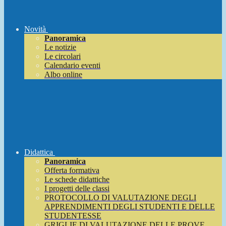
Novità
Panoramica
Le notizie
Le circolari
Calendario eventi
Albo online
Didattica
Panoramica
Offerta formativa
Le schede didattiche
I progetti delle classi
PROTOCOLLO DI VALUTAZIONE DEGLI
APPRENDIMENTI DEGLI STUDENTI E DELLE
STUDENTESSE
GRIGLIE DI VALUTAZIONE DELLE PROVE