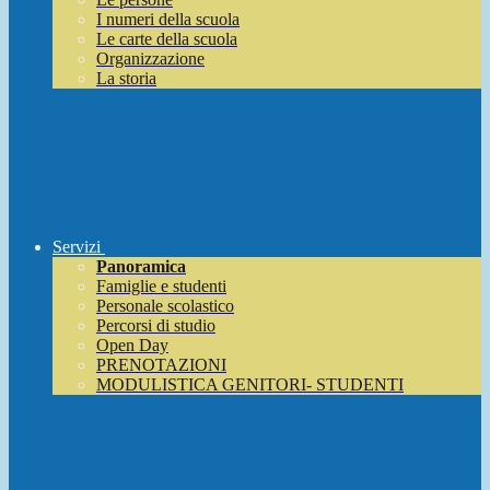
I numeri della scuola
Le carte della scuola
Organizzazione
La storia
Servizi
Panoramica
Famiglie e studenti
Personale scolastico
Percorsi di studio
Open Day
PRENOTAZIONI
MODULISTICA GENITORI- STUDENTI