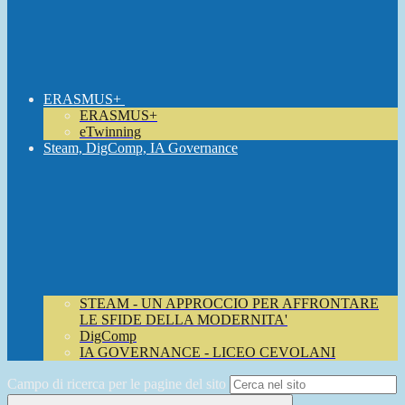
ERASMUS+
ERASMUS+
eTwinning
Steam, DigComp, IA Governance
STEAM - UN APPROCCIO PER AFFRONTARE
LE SFIDE DELLA MODERNITA'
DigComp
IA GOVERNANCE - LICEO CEVOLANI
Campo di ricerca per le pagine del sito