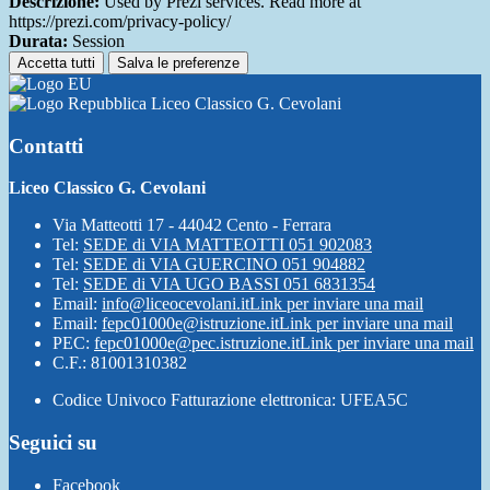
Descrizione:
Used by Prezi services. Read more at
https://prezi.com/privacy-policy/
Durata:
Session
Accetta tutti
Salva le preferenze
Liceo Classico G. Cevolani
Contatti
Liceo Classico G. Cevolani
Via Matteotti 17 - 44042 Cento - Ferrara
Tel:
SEDE di VIA MATTEOTTI 051 902083
Tel:
SEDE di VIA GUERCINO 051 904882
Tel:
SEDE di VIA UGO BASSI 051 6831354
Email:
info@liceocevolani.it
Link per inviare una mail
Email:
fepc01000e@istruzione.it
Link per inviare una mail
PEC:
fepc01000e@pec.istruzione.it
Link per inviare una mail
C.F.: 81001310382
Codice Univoco Fatturazione elettronica: UFEA5C
Seguici su
Facebook