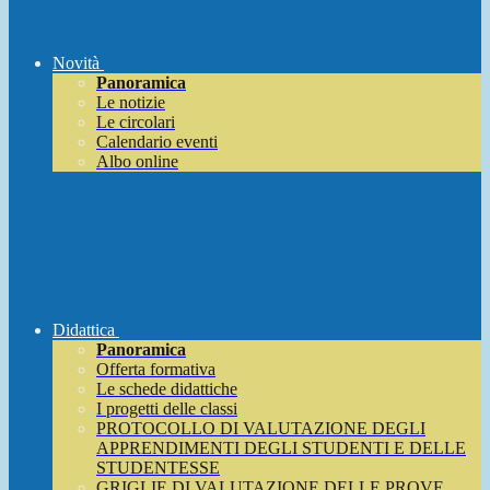
Novità
Panoramica
Le notizie
Le circolari
Calendario eventi
Albo online
Didattica
Panoramica
Offerta formativa
Le schede didattiche
I progetti delle classi
PROTOCOLLO DI VALUTAZIONE DEGLI
APPRENDIMENTI DEGLI STUDENTI E DELLE
STUDENTESSE
GRIGLIE DI VALUTAZIONE DELLE PROVE