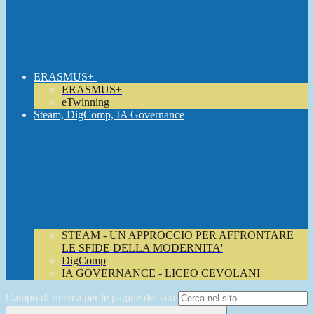
ERASMUS+
ERASMUS+
eTwinning
Steam, DigComp, IA Governance
STEAM - UN APPROCCIO PER AFFRONTARE
LE SFIDE DELLA MODERNITA'
DigComp
IA GOVERNANCE - LICEO CEVOLANI
Campo di ricerca per le pagine del sito