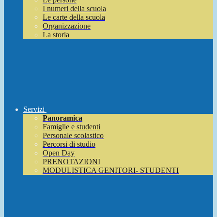
I numeri della scuola
Le carte della scuola
Organizzazione
La storia
Servizi
Panoramica
Famiglie e studenti
Personale scolastico
Percorsi di studio
Open Day
PRENOTAZIONI
MODULISTICA GENITORI- STUDENTI