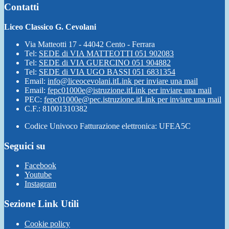
Contatti
Liceo Classico G. Cevolani
Via Matteotti 17 - 44042 Cento - Ferrara
Tel:
SEDE di VIA MATTEOTTI 051 902083
Tel:
SEDE di VIA GUERCINO 051 904882
Tel:
SEDE di VIA UGO BASSI 051 6831354
Email:
info@liceocevolani.it
Link per inviare una mail
Email:
fepc01000e@istruzione.it
Link per inviare una mail
PEC:
fepc01000e@pec.istruzione.it
Link per inviare una mail
C.F.: 81001310382
Codice Univoco Fatturazione elettronica: UFEA5C
Seguici su
Facebook
Youtube
Instagram
Sezione Link Utili
Cookie policy