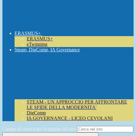
ERASMUS+
ERASMUS+
eTwinning
Steam, DigComp, IA Governance
STEAM - UN APPROCCIO PER AFFRONTARE
LE SFIDE DELLA MODERNITA'
DigComp
IA GOVERNANCE - LICEO CEVOLANI
Campo di ricerca per le pagine del sito