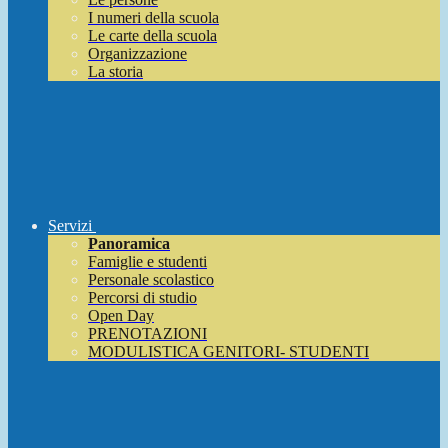
I numeri della scuola
Le carte della scuola
Organizzazione
La storia
Servizi
Panoramica
Famiglie e studenti
Personale scolastico
Percorsi di studio
Open Day
PRENOTAZIONI
MODULISTICA GENITORI- STUDENTI