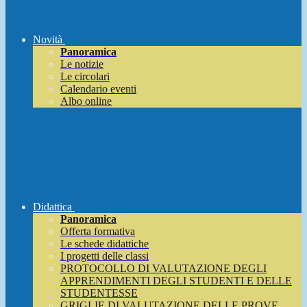
Novità
Panoramica
Le notizie
Le circolari
Calendario eventi
Albo online
Didattica
Panoramica
Offerta formativa
Le schede didattiche
I progetti delle classi
PROTOCOLLO DI VALUTAZIONE DEGLI
APPRENDIMENTI DEGLI STUDENTI E DELLE
STUDENTESSE
GRIGLIE DI VALUTAZIONE DELLE PROVE