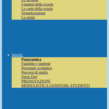
I numeri della scuola
Le carte della scuola
Organizzazione
La storia
Servizi
Panoramica
Famiglie e studenti
Personale scolastico
Percorsi di studio
Open Day
PRENOTAZIONI
MODULISTICA GENITORI- STUDENTI