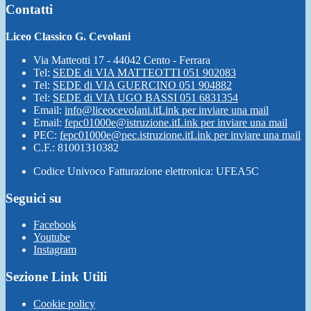
Contatti
Liceo Classico G. Cevolani
Via Matteotti 17 - 44042 Cento - Ferrara
Tel:
SEDE di VIA MATTEOTTI 051 902083
Tel:
SEDE di VIA GUERCINO 051 904882
Tel:
SEDE di VIA UGO BASSI 051 6831354
Email:
info@liceocevolani.it
Link per inviare una mail
Email:
fepc01000e@istruzione.it
Link per inviare una mail
PEC:
fepc01000e@pec.istruzione.it
Link per inviare una mail
C.F.: 81001310382
Codice Univoco Fatturazione elettronica: UFEA5C
Seguici su
Facebook
Youtube
Instagram
Sezione Link Utili
Cookie policy