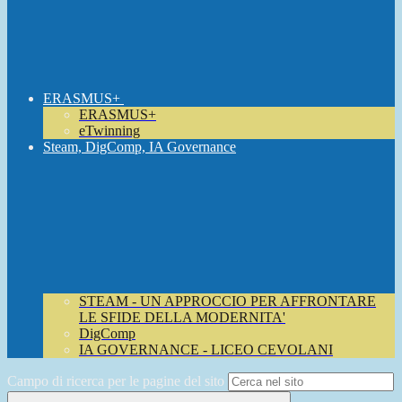
ERASMUS+
ERASMUS+
eTwinning
Steam, DigComp, IA Governance
STEAM - UN APPROCCIO PER AFFRONTARE
LE SFIDE DELLA MODERNITA'
DigComp
IA GOVERNANCE - LICEO CEVOLANI
Campo di ricerca per le pagine del sito