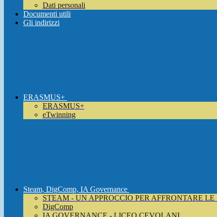
Dati personali
Documenti utili
Gli indirizzi
ERASMUS+
ERASMUS+
eTwinning
Steam, DigComp, IA Governance
STEAM - UN APPROCCIO PER AFFRONTARE LE
DigComp
IA GOVERNANCE - LICEO CEVOLANI