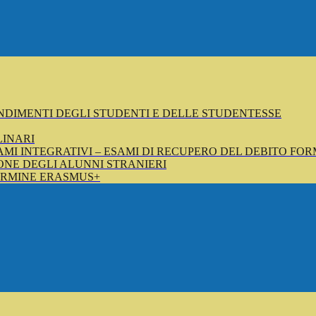
NDIMENTI DEGLI STUDENTI E DELLE STUDENTESSE
LINARI
SAMI INTEGRATIVI – ESAMI DI RECUPERO DEL DEBITO FOR
NE DEGLI ALUNNI STRANIERI
ERMINE ERASMUS+