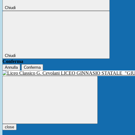
Chiudi
Chiudi
Conferma
Annulla
Conferma
LICEO GINNASIO STATALE
"GI
close