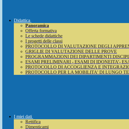
Didattica
Panoramica
Offerta formativa
Le schede didattiche
I progetti delle classi
PROTOCOLLO DI VALUTAZIONE DEGLI APPRE
GRIGLIE DI VALUTAZIONE DELLE PROVE
PROGRAMMAZIONI DEI DIPARTIMENTI DISCIP
ESAMI PRELIMINARI - ESAMI DI IDONEITA’- E
PROTOCOLLO DI ACCOGLIENZA E INTEGRAZIO
PROTOCOLLO PER LA MOBILITA' DI LUNGO T
I miei dati
Rettifica
Dimenticami