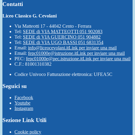
Contatti
Liceo Classico G. Cevolani
Via Matteotti 17 - 44042 Cento - Ferrara
Tel:
SEDE di VIA MATTEOTTI 051 902083
Tel:
SEDE di VIA GUERCINO 051 904882
Tel:
SEDE di VIA UGO BASSI 051 6831354
Email:
info@liceocevolani.it
Link per inviare una mail
Email:
fepc01000e@istruzione.it
Link per inviare una mail
PEC:
fepc01000e@pec.istruzione.it
Link per inviare una mail
C.F.: 81001310382
Codice Univoco Fatturazione elettronica: UFEA5C
Seguici su
Facebook
Youtube
Instagram
Sezione Link Utili
Cookie policy