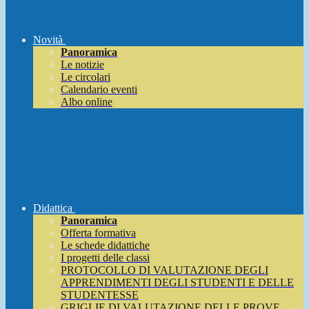
Novità
Panoramica
Le notizie
Le circolari
Calendario eventi
Albo online
Didattica
Panoramica
Offerta formativa
Le schede didattiche
I progetti delle classi
PROTOCOLLO DI VALUTAZIONE DEGLI
APPRENDIMENTI DEGLI STUDENTI E DELLE
STUDENTESSE
GRIGLIE DI VALUTAZIONE DELLE PROVE