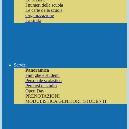
I numeri della scuola
Le carte della scuola
Organizzazione
La storia
Servizi
Panoramica
Famiglie e studenti
Personale scolastico
Percorsi di studio
Open Day
PRENOTAZIONI
MODULISTICA GENITORI- STUDENTI