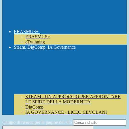
ERASMUS+
ERASMUS+
eTwinning
Steam, DigComp, IA Governance
STEAM - UN APPROCCIO PER AFFRONTARE
LE SFIDE DELLA MODERNITA'
DigComp
IA GOVERNANCE - LICEO CEVOLANI
Campo di ricerca per le pagine del sito