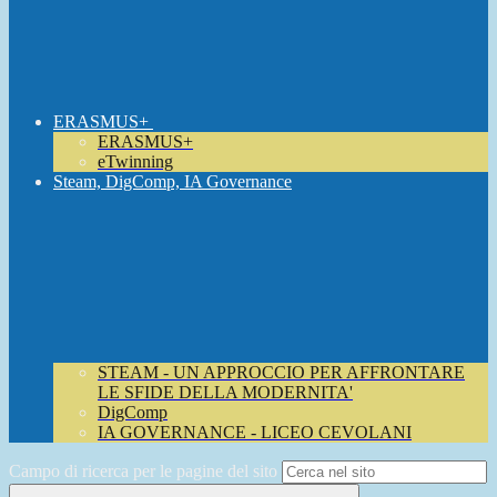
ERASMUS+
ERASMUS+
eTwinning
Steam, DigComp, IA Governance
STEAM - UN APPROCCIO PER AFFRONTARE
LE SFIDE DELLA MODERNITA'
DigComp
IA GOVERNANCE - LICEO CEVOLANI
Campo di ricerca per le pagine del sito