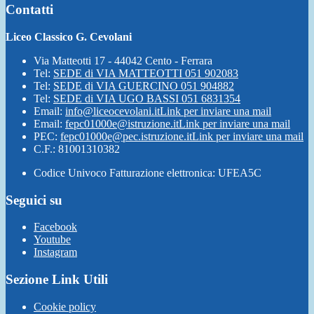
Contatti
Liceo Classico G. Cevolani
Via Matteotti 17 - 44042 Cento - Ferrara
Tel:
SEDE di VIA MATTEOTTI 051 902083
Tel:
SEDE di VIA GUERCINO 051 904882
Tel:
SEDE di VIA UGO BASSI 051 6831354
Email:
info@liceocevolani.it
Link per inviare una mail
Email:
fepc01000e@istruzione.it
Link per inviare una mail
PEC:
fepc01000e@pec.istruzione.it
Link per inviare una mail
C.F.: 81001310382
Codice Univoco Fatturazione elettronica: UFEA5C
Seguici su
Facebook
Youtube
Instagram
Sezione Link Utili
Cookie policy