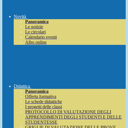
Novità
Panoramica
Le notizie
Le circolari
Calendario eventi
Albo online
Didattica
Panoramica
Offerta formativa
Le schede didattiche
I progetti delle classi
PROTOCOLLO DI VALUTAZIONE DEGLI
APPRENDIMENTI DEGLI STUDENTI E DELLE
STUDENTESSE
GRIGLIE DI VALUTAZIONE DELLE PROVE