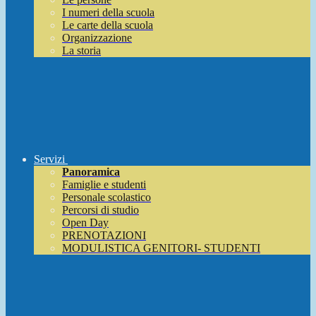
I numeri della scuola
Le carte della scuola
Organizzazione
La storia
Servizi
Panoramica
Famiglie e studenti
Personale scolastico
Percorsi di studio
Open Day
PRENOTAZIONI
MODULISTICA GENITORI- STUDENTI