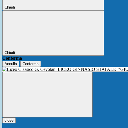
Chiudi
Chiudi
Conferma
Annulla
Conferma
LICEO GINNASIO STATALE
"GI
close