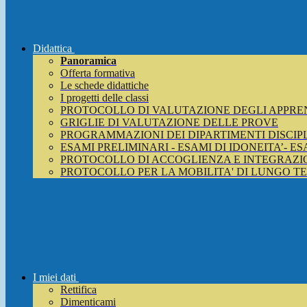
Didattica
Panoramica
Offerta formativa
Le schede didattiche
I progetti delle classi
PROTOCOLLO DI VALUTAZIONE DEGLI APPRE
GRIGLIE DI VALUTAZIONE DELLE PROVE
PROGRAMMAZIONI DEI DIPARTIMENTI DISCIP
ESAMI PRELIMINARI - ESAMI DI IDONEITA’- E
PROTOCOLLO DI ACCOGLIENZA E INTEGRAZIO
PROTOCOLLO PER LA MOBILITA' DI LUNGO T
I miei dati
Rettifica
Dimenticami