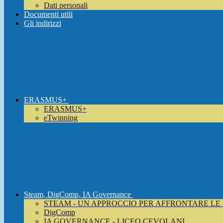
Dati personali
Documenti utili
Gli indirizzi
ERASMUS+
ERASMUS+
eTwinning
Steam, DigComp, IA Governance
STEAM - UN APPROCCIO PER AFFRONTARE LE
DigComp
IA GOVERNANCE - LICEO CEVOLANI