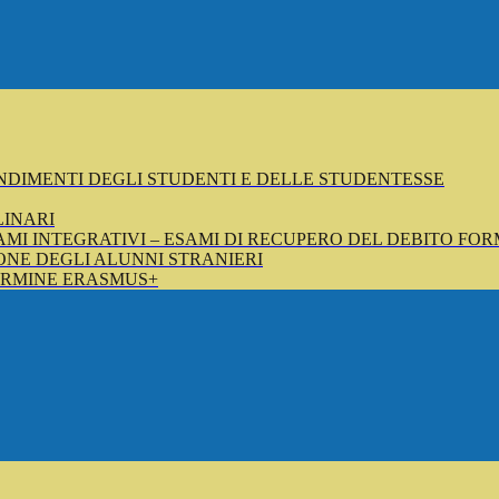
NDIMENTI DEGLI STUDENTI E DELLE STUDENTESSE
LINARI
SAMI INTEGRATIVI – ESAMI DI RECUPERO DEL DEBITO FOR
NE DEGLI ALUNNI STRANIERI
ERMINE ERASMUS+