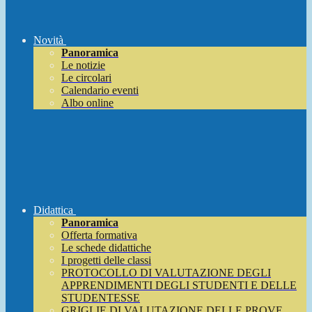
Novità
Panoramica
Le notizie
Le circolari
Calendario eventi
Albo online
Didattica
Panoramica
Offerta formativa
Le schede didattiche
I progetti delle classi
PROTOCOLLO DI VALUTAZIONE DEGLI
APPRENDIMENTI DEGLI STUDENTI E DELLE
STUDENTESSE
GRIGLIE DI VALUTAZIONE DELLE PROVE