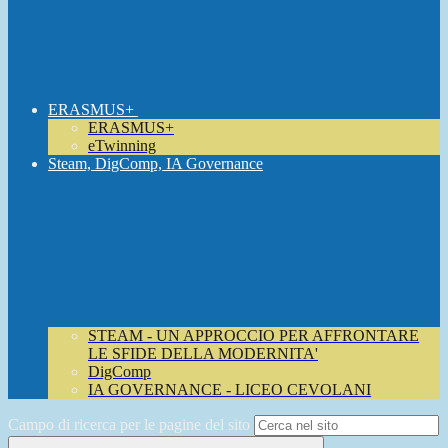
ERASMUS+
ERASMUS+
eTwinning
Steam, DigComp, IA Governance
STEAM - UN APPROCCIO PER AFFRONTARE
LE SFIDE DELLA MODERNITA'
DigComp
IA GOVERNANCE - LICEO CEVOLANI
Campo di ricerca per le pagine del sito