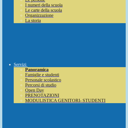
I numeri della scuola
Le carte della scuola
Organizzazione
La storia
Servizi
Panoramica
Famiglie e studenti
Personale scolastico
Percorsi di studio
Open Day
PRENOTAZIONI
MODULISTICA GENITORI- STUDENTI