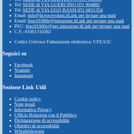
Tel:
SEDE di VIA GUERCINO 051 904882
Tel:
SEDE di VIA UGO BASSI 051 6831354
Email:
info@liceocevolani.it
Link per inviare una mail
Email:
fepc01000e@istruzione.it
Link per inviare una mail
PEC:
fepc01000e@pec.istruzione.it
Link per inviare una mail
C.F.: 81001310382
Codice Univoco Fatturazione elettronica: UFEA5C
Seguici su
Facebook
Youtube
Instagram
Sezione Link Utili
Cookie policy
Note legali
Informativa Privacy
Ufficio Relazioni con il Pubblico
Dichiarazione di accessibilità
Obiettivi di accessibilità
Whistleblowing