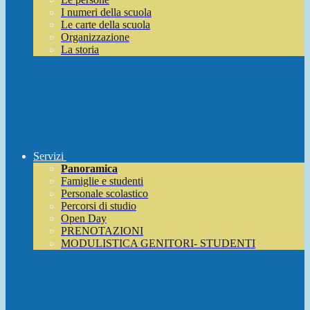
I numeri della scuola
Le carte della scuola
Organizzazione
La storia
Servizi
Panoramica
Famiglie e studenti
Personale scolastico
Percorsi di studio
Open Day
PRENOTAZIONI
MODULISTICA GENITORI- STUDENTI