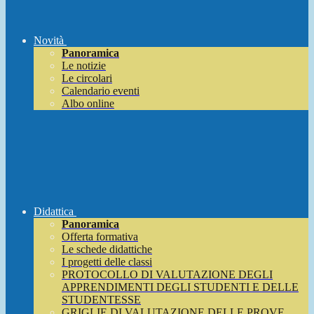
Novità
Panoramica
Le notizie
Le circolari
Calendario eventi
Albo online
Didattica
Panoramica
Offerta formativa
Le schede didattiche
I progetti delle classi
PROTOCOLLO DI VALUTAZIONE DEGLI
APPRENDIMENTI DEGLI STUDENTI E DELLE
STUDENTESSE
GRIGLIE DI VALUTAZIONE DELLE PROVE