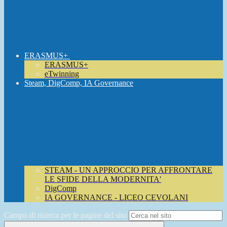
ERASMUS+
ERASMUS+
eTwinning
Steam, DigComp, IA Governance
STEAM - UN APPROCCIO PER AFFRONTARE
LE SFIDE DELLA MODERNITA'
DigComp
IA GOVERNANCE - LICEO CEVOLANI
Campo di ricerca per le pagine del sito