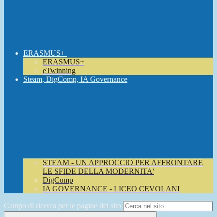
ERASMUS+
ERASMUS+
eTwinning
Steam, DigComp, IA Governance
STEAM - UN APPROCCIO PER AFFRONTARE
LE SFIDE DELLA MODERNITA'
DigComp
IA GOVERNANCE - LICEO CEVOLANI
Campo di ricerca per le pagine del sito