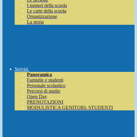
I numeri della scuola
Le carte della scuola
Organizzazione
La storia
Servizi
Panoramica
Famiglie e studenti
Personale scolastico
Percorsi di studio
Open Day
PRENOTAZIONI
MODULISTICA GENITORI- STUDENTI