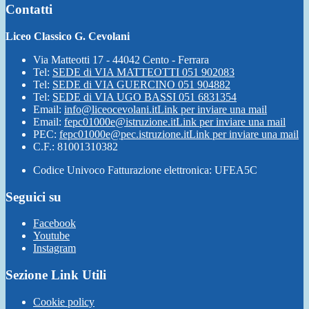
Contatti
Liceo Classico G. Cevolani
Via Matteotti 17 - 44042 Cento - Ferrara
Tel:
SEDE di VIA MATTEOTTI 051 902083
Tel:
SEDE di VIA GUERCINO 051 904882
Tel:
SEDE di VIA UGO BASSI 051 6831354
Email:
info@liceocevolani.it
Link per inviare una mail
Email:
fepc01000e@istruzione.it
Link per inviare una mail
PEC:
fepc01000e@pec.istruzione.it
Link per inviare una mail
C.F.: 81001310382
Codice Univoco Fatturazione elettronica: UFEA5C
Seguici su
Facebook
Youtube
Instagram
Sezione Link Utili
Cookie policy