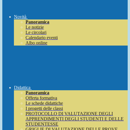
Novità
Panoramica
Le notizie
Le circolari
Calendario eventi
Albo online
Didattica
Panoramica
Offerta formativa
Le schede didattiche
I progetti delle classi
PROTOCOLLO DI VALUTAZIONE DEGLI
APPRENDIMENTI DEGLI STUDENTI E DELLE
STUDENTESSE
GRIGLIE DI VALUTAZIONE DELLE PROVE