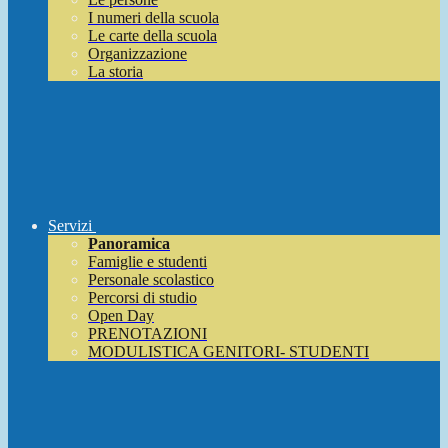
I numeri della scuola
Le carte della scuola
Organizzazione
La storia
Servizi
Panoramica
Famiglie e studenti
Personale scolastico
Percorsi di studio
Open Day
PRENOTAZIONI
MODULISTICA GENITORI- STUDENTI