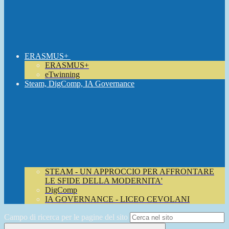
ERASMUS+
ERASMUS+
eTwinning
Steam, DigComp, IA Governance
STEAM - UN APPROCCIO PER AFFRONTARE
LE SFIDE DELLA MODERNITA'
DigComp
IA GOVERNANCE - LICEO CEVOLANI
Campo di ricerca per le pagine del sito