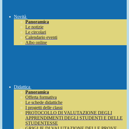
Novità
Panoramica
Le notizie
Le circolari
Calendario eventi
Albo online
Didattica
Panoramica
Offerta formativa
Le schede didattiche
I progetti delle classi
PROTOCOLLO DI VALUTAZIONE DEGLI
APPRENDIMENTI DEGLI STUDENTI E DELLE
STUDENTESSE
GRIGLIE DI VALUTAZIONE DELLE PROVE