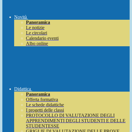
Novità
Panoramica
Le notizie
Le circolari
Calendario eventi
Albo online
Didattica
Panoramica
Offerta formativa
Le schede didattiche
I progetti delle classi
PROTOCOLLO DI VALUTAZIONE DEGLI
APPRENDIMENTI DEGLI STUDENTI E DELLE
STUDENTESSE
GRIGLIE DI VALUTAZIONE DELLE PROVE