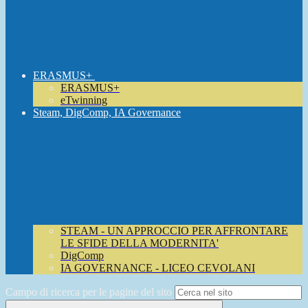
ERASMUS+
ERASMUS+
eTwinning
Steam, DigComp, IA Governance
STEAM - UN APPROCCIO PER AFFRONTARE
LE SFIDE DELLA MODERNITA'
DigComp
IA GOVERNANCE - LICEO CEVOLANI
Campo di ricerca per le pagine del sito