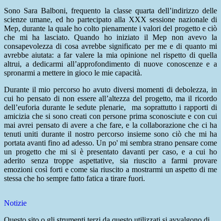
Sono Sara Balboni, frequento la classe quarta dell’indirizzo delle
scienze umane, ed ho partecipato alla XXX sessione nazionale di
Mep, durante la quale ho colto pienamente i valori del progetto e ciò
che mi ha lasciato. Quando ho iniziato il Mep non avevo la
consapevolezza di cosa avrebbe significato per me e di quanto mi
avrebbe aiutata: a far valere la mia opinione nel rispetto di quella
altrui, a dedicarmi all’approfondimento di nuove conoscenze e a
spronarmi a mettere in gioco le mie capacità.
Durante il mio percorso ho avuto diversi momenti di debolezza, in
cui ho pensato di non essere all’altezza del progetto, ma il ricordo
dell’euforia durante le sedute plenarie, ma soprattutto i rapporti di
amicizia che si sono creati con persone prima sconosciute e con cui
mai avrei pensato di avere a che fare, e la collaborazione che ci ha
tenuti uniti durante il nostro percorso insieme sono ciò che mi ha
portata avanti fino ad adesso. Un po' mi sembra strano pensare come
un progetto che mi si è presentato davanti per caso, e a cui ho
aderito senza troppe aspettative, sia riuscito a farmi provare
emozioni così forti e come sia riuscito a mostrarmi un aspetto di me
stessa che ho sempre fatto fatica a tirare fuori.
Notizie
Questo sito o gli strumenti terzi da questo utilizzati si avvalgono di