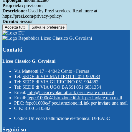
Tipologia:
anonimizzato
Proprieta:
prezi.com
Descrizione:
Used by Prezi services. Read more at
https://prezi.com/privacy-policy/
Durata:
Session
Accetta tutti
Salva le preferenze
Liceo Classico G. Cevolani
Contatti
Liceo Classico G. Cevolani
Via Matteotti 17 - 44042 Cento - Ferrara
Tel:
SEDE di VIA MATTEOTTI 051 902083
Tel:
SEDE di VIA GUERCINO 051 904882
Tel:
SEDE di VIA UGO BASSI 051 6831354
Email:
info@liceocevolani.it
Link per inviare una mail
Email:
fepc01000e@istruzione.it
Link per inviare una mail
PEC:
fepc01000e@pec.istruzione.it
Link per inviare una mail
C.F.: 81001310382
Codice Univoco Fatturazione elettronica: UFEA5C
Seguici su