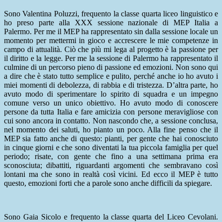
Sono Valentina Poluzzi, frequento la classe quarta liceo linguistico e
ho preso parte alla XXX sessione nazionale di MEP Italia a
Palermo. Per me il MEP ha rappresentato sin dalla sessione locale un
momento per mettermi in gioco e accrescere le mie competenze in
campo di attualità. Ciò che più mi lega al progetto è la passione per
il diritto e la legge. Per me la sessione di Palermo ha rappresentato il
culmine di un percorso pieno di passione ed emozioni. Non sono qui
a dire che è stato tutto semplice e pulito, perché anche io ho avuto i
miei momenti di debolezza, di rabbia e di tristezza. D’altra parte, ho
avuto modo di sperimentare lo spirito di squadra e un impegno
comune verso un unico obiettivo. Ho avuto modo di conoscere
persone da tutta Italia e fare amicizia con persone meravigliose con
cui sono ancora in contatto. Non nascondo che, a sessione conclusa,
nel momento dei saluti, ho pianto un poco. Alla fine penso che il
MEP sia fatto anche di questo: pianti, per gente che hai conosciuto
in cinque giorni e che sono diventati la tua piccola famiglia per quel
periodo; risate, con gente che fino a una settimana prima era
sconosciuta; dibattiti, riguardanti argomenti che sembravano così
lontani ma che sono in realtà così vicini. Ed ecco il MEP è tutto
questo, emozioni forti che a parole sono anche difficili da spiegare.
Sono Gaia Sicolo e frequento la classe quarta del Liceo Cevolani.