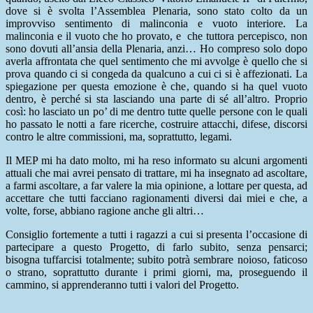
dove si è svolta l’Assemblea Plenaria, sono stato colto da un
improvviso sentimento di malinconia e vuoto interiore. La
malinconia e il vuoto che ho provato, e che tuttora percepisco, non
sono dovuti all’ansia della Plenaria, anzi… Ho compreso solo dopo
averla affrontata che quel sentimento che mi avvolge è quello che si
prova quando ci si congeda da qualcuno a cui ci si è affezionati. La
spiegazione per questa emozione è che, quando si ha quel vuoto
dentro, è perché si sta lasciando una parte di sé all’altro. Proprio
così: ho lasciato un po’ di me dentro tutte quelle persone con le quali
ho passato le notti a fare ricerche, costruire attacchi, difese, discorsi
contro le altre commissioni, ma, soprattutto, legami.
Il MEP mi ha dato molto, mi ha reso informato su alcuni argomenti
attuali che mai avrei pensato di trattare, mi ha insegnato ad ascoltare,
a farmi ascoltare, a far valere la mia opinione, a lottare per questa, ad
accettare che tutti facciano ragionamenti diversi dai miei e che, a
volte, forse, abbiano ragione anche gli altri…
Consiglio fortemente a tutti i ragazzi a cui si presenta l’occasione di
partecipare a questo Progetto, di farlo subito, senza pensarci;
bisogna tuffarcisi totalmente; subito potrà sembrare noioso, faticoso
o strano, soprattutto durante i primi giorni, ma, proseguendo il
cammino, si apprenderanno tutti i valori del Progetto.