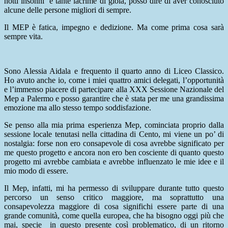
notti insonni e tante lacrime di gioia, posso dire di aver conosciuto
alcune delle persone migliori di sempre.
Il MEP è fatica, impegno e dedizione. Ma come prima cosa sarà
sempre vita.
Sono Alessia Aidala e frequento il quarto anno di Liceo Classico.
Ho avuto anche io, come i miei quattro amici delegati, l’opportunità
e l’immenso piacere di partecipare alla XXX Sessione Nazionale del
Mep a Palermo e posso garantire che è stata per me una grandissima
emozione ma allo stesso tempo soddisfazione.
Se penso alla mia prima esperienza Mep, cominciata proprio dalla
sessione locale tenutasi nella cittadina di Cento, mi viene un po’ di
nostalgia: forse non ero consapevole di cosa avrebbe significato per
me questo progetto e ancora non ero ben cosciente di quanto questo
progetto mi avrebbe cambiata e avrebbe influenzato le mie idee e il
mio modo di essere.
Il Mep, infatti, mi ha permesso di sviluppare durante tutto questo
percorso un senso critico maggiore, ma soprattutto una
consapevolezza maggiore di cosa significhi essere parte di una
grande comunità, come quella europea, che ha bisogno oggi più che
mai, specie in questo presente così problematico, di un ritorno