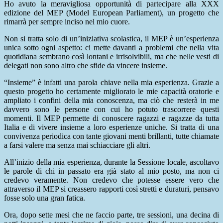
Ho avuto la meravigliosa opportunità di partecipare alla XXX
edizione del MEP (Model European Parliament), un progetto che
rimarrà per sempre inciso nel mio cuore.
Non si tratta solo di un’iniziativa scolastica, il MEP è un’esperienza
unica sotto ogni aspetto: ci mette davanti a problemi che nella vita
quotidiana sembrano così lontani e irrisolvibili, ma che nelle vesti di
delegati non sono altro che sfide da vincere insieme.
“Insieme” è infatti una parola chiave nella mia esperienza. Grazie a
questo progetto ho certamente migliorato le mie capacità oratorie e
ampliato i confini della mia conoscenza, ma ciò che resterà in me
davvero sono le persone con cui ho potuto trascorrere questi
momenti. Il MEP permette di conoscere ragazzi e ragazze da tutta
Italia e di vivere insieme a loro esperienze uniche. Si tratta di una
convivenza periodica con tante giovani menti brillanti, tutte chiamate
a farsi valere ma senza mai schiacciare gli altri.
All’inizio della mia esperienza, durante la Sessione locale, ascoltavo
le parole di chi in passato era già stato al mio posto, ma non ci
credevo veramente. Non credevo che potesse essere vero che
attraverso il MEP si creassero rapporti così stretti e duraturi, pensavo
fosse solo una gran fatica.
Ora, dopo sette mesi che ne faccio parte, tre sessioni, una decina di