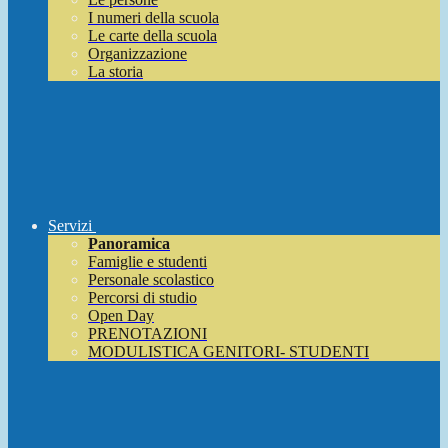
I numeri della scuola
Le carte della scuola
Organizzazione
La storia
Servizi
Panoramica
Famiglie e studenti
Personale scolastico
Percorsi di studio
Open Day
PRENOTAZIONI
MODULISTICA GENITORI- STUDENTI