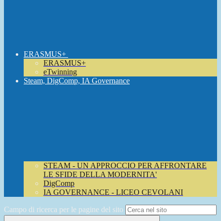
ERASMUS+
ERASMUS+
eTwinning
Steam, DigComp, IA Governance
STEAM - UN APPROCCIO PER AFFRONTARE
LE SFIDE DELLA MODERNITA'
DigComp
IA GOVERNANCE - LICEO CEVOLANI
Campo di ricerca per le pagine del sito