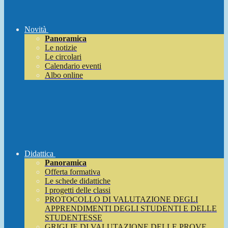
Novità
Panoramica
Le notizie
Le circolari
Calendario eventi
Albo online
Didattica
Panoramica
Offerta formativa
Le schede didattiche
I progetti delle classi
PROTOCOLLO DI VALUTAZIONE DEGLI
APPRENDIMENTI DEGLI STUDENTI E DELLE
STUDENTESSE
GRIGLIE DI VALUTAZIONE DELLE PROVE