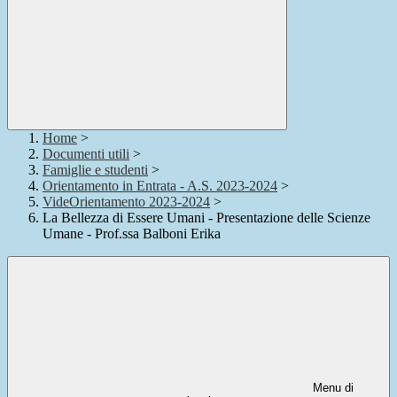
Home
>
Documenti utili
>
Famiglie e studenti
>
Orientamento in Entrata - A.S. 2023-2024
>
VideOrientamento 2023-2024
>
La Bellezza di Essere Umani - Presentazione delle Scienze
Umane - Prof.ssa Balboni Erika
Menu di