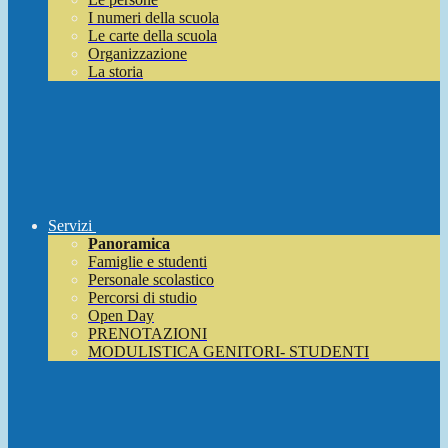
I numeri della scuola
Le carte della scuola
Organizzazione
La storia
Servizi
Panoramica
Famiglie e studenti
Personale scolastico
Percorsi di studio
Open Day
PRENOTAZIONI
MODULISTICA GENITORI- STUDENTI