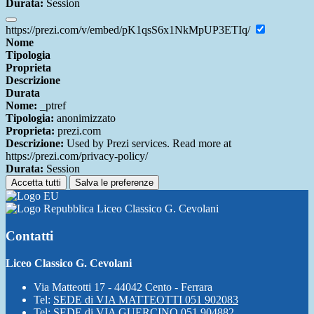
Durata:
Session
https://prezi.com/v/embed/pK1qsS6x1NkMpUP3ETIq/
Nome
Tipologia
Proprieta
Descrizione
Durata
Nome:
_ptref
Tipologia:
anonimizzato
Proprieta:
prezi.com
Descrizione:
Used by Prezi services. Read more at
https://prezi.com/privacy-policy/
Durata:
Session
Accetta tutti
Salva le preferenze
Liceo Classico G. Cevolani
Contatti
Liceo Classico G. Cevolani
Via Matteotti 17 - 44042 Cento - Ferrara
Tel:
SEDE di VIA MATTEOTTI 051 902083
Tel:
SEDE di VIA GUERCINO 051 904882