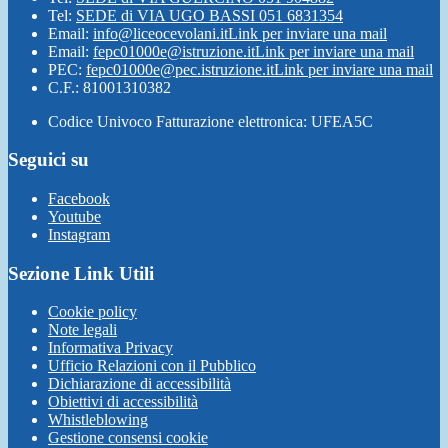
Tel:
SEDE di VIA UGO BASSI 051 6831354
Email:
info@liceocevolani.it
Link per inviare una mail
Email:
fepc01000e@istruzione.it
Link per inviare una mail
PEC:
fepc01000e@pec.istruzione.it
Link per inviare una mail
C.F.: 81001310382
Codice Univoco Fatturazione elettronica: UFEA5C
Seguici su
Facebook
Youtube
Instagram
Sezione Link Utili
Cookie policy
Note legali
Informativa Privacy
Ufficio Relazioni con il Pubblico
Dichiarazione di accessibilità
Obiettivi di accessibilità
Whistleblowing
Gestione consensi cookie