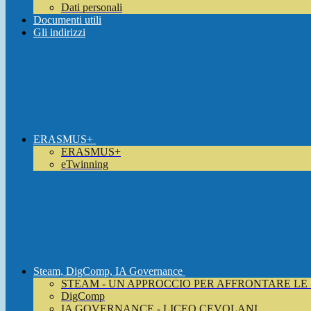
Dati personali
Documenti utili
Gli indirizzi
ERASMUS+
ERASMUS+
eTwinning
Steam, DigComp, IA Governance
STEAM - UN APPROCCIO PER AFFRONTARE LE
DigComp
IA GOVERNANCE - LICEO CEVOLANI