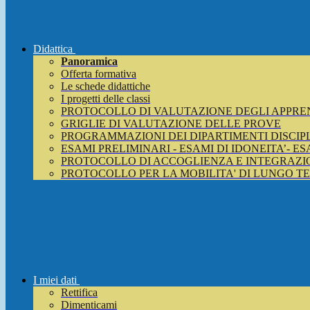
Didattica
Panoramica
Offerta formativa
Le schede didattiche
I progetti delle classi
PROTOCOLLO DI VALUTAZIONE DEGLI APPRE
GRIGLIE DI VALUTAZIONE DELLE PROVE
PROGRAMMAZIONI DEI DIPARTIMENTI DISCIP
ESAMI PRELIMINARI - ESAMI DI IDONEITA’- E
PROTOCOLLO DI ACCOGLIENZA E INTEGRAZIO
PROTOCOLLO PER LA MOBILITA' DI LUNGO T
I miei dati
Rettifica
Dimenticami