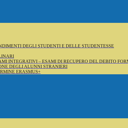
NDIMENTI DEGLI STUDENTI E DELLE STUDENTESSE
LINARI
SAMI INTEGRATIVI – ESAMI DI RECUPERO DEL DEBITO FOR
NE DEGLI ALUNNI STRANIERI
ERMINE ERASMUS+