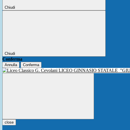
Chiudi
Chiudi
Conferma
Annulla
Conferma
LICEO GINNASIO STATALE
"GI
close