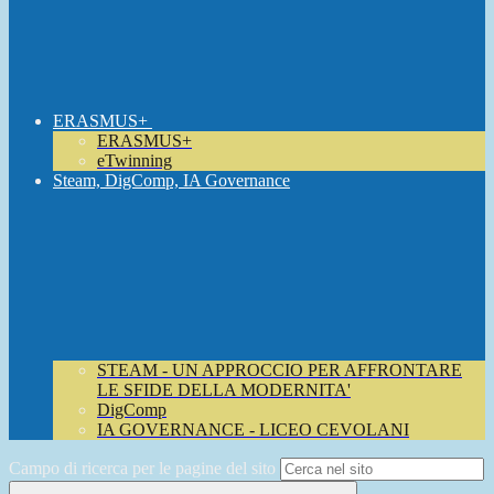
ERASMUS+
ERASMUS+
eTwinning
Steam, DigComp, IA Governance
STEAM - UN APPROCCIO PER AFFRONTARE
LE SFIDE DELLA MODERNITA'
DigComp
IA GOVERNANCE - LICEO CEVOLANI
Campo di ricerca per le pagine del sito