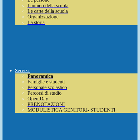
I numeri della scuola
Le carte della scuola
Organizzazione
La storia
Servizi
Panoramica
Famiglie e studenti
Personale scolastico
Percorsi di studio
Open Day
PRENOTAZIONI
MODULISTICA GENITORI- STUDENTI