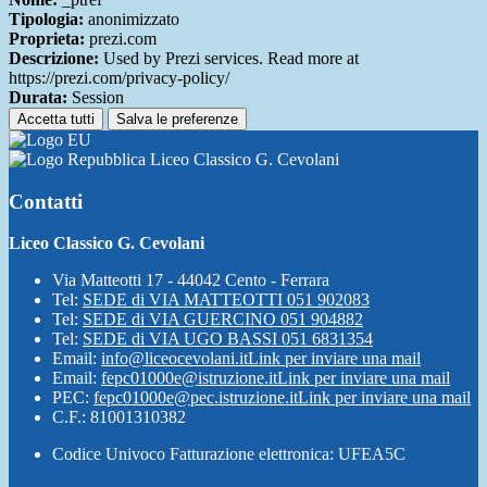
Tipologia:
anonimizzato
Proprieta:
prezi.com
Descrizione:
Used by Prezi services. Read more at
https://prezi.com/privacy-policy/
Durata:
Session
Accetta tutti
Salva le preferenze
Liceo Classico G. Cevolani
Contatti
Liceo Classico G. Cevolani
Via Matteotti 17 - 44042 Cento - Ferrara
Tel:
SEDE di VIA MATTEOTTI 051 902083
Tel:
SEDE di VIA GUERCINO 051 904882
Tel:
SEDE di VIA UGO BASSI 051 6831354
Email:
info@liceocevolani.it
Link per inviare una mail
Email:
fepc01000e@istruzione.it
Link per inviare una mail
PEC:
fepc01000e@pec.istruzione.it
Link per inviare una mail
C.F.: 81001310382
Codice Univoco Fatturazione elettronica: UFEA5C