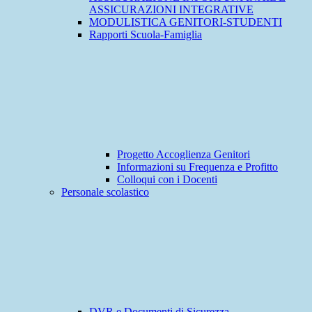
ASSICURAZIONI INTEGRATIVE
MODULISTICA GENITORI-STUDENTI
Rapporti Scuola-Famiglia
Progetto Accoglienza Genitori
Informazioni su Frequenza e Profitto
Colloqui con i Docenti
Personale scolastico
DVR e Documenti di Sicurezza