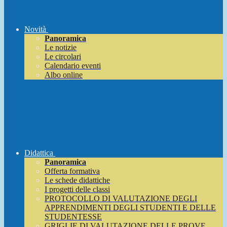
Novità
Panoramica
Le notizie
Le circolari
Calendario eventi
Albo online
Didattica
Panoramica
Offerta formativa
Le schede didattiche
I progetti delle classi
PROTOCOLLO DI VALUTAZIONE DEGLI
APPRENDIMENTI DEGLI STUDENTI E DELLE
STUDENTESSE
GRIGLIE DI VALUTAZIONE DELLE PROVE