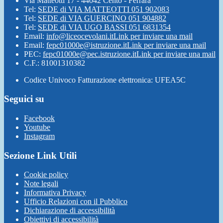
Via Matteotti 17 - 44042 Cento - Ferrara
Tel:
SEDE di VIA MATTEOTTI 051 902083
Tel:
SEDE di VIA GUERCINO 051 904882
Tel:
SEDE di VIA UGO BASSI 051 6831354
Email:
info@liceocevolani.it
Link per inviare una mail
Email:
fepc01000e@istruzione.it
Link per inviare una mail
PEC:
fepc01000e@pec.istruzione.it
Link per inviare una mail
C.F.: 81001310382
Codice Univoco Fatturazione elettronica: UFEA5C
Seguici su
Facebook
Youtube
Instagram
Sezione Link Utili
Cookie policy
Note legali
Informativa Privacy
Ufficio Relazioni con il Pubblico
Dichiarazione di accessibilità
Obiettivi di accessibilità