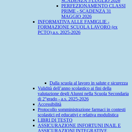
SCADENZA 5 LUGLIO 2026
PERFEZIONAMENTO CLASSI
PRIME - SCADENZA 31
MAGGIO 2026
INFORMATIVA ALLE FAMIGLIE -
FORMAZIONE SCUOLA LAVORO (ex
PCTO) a.s. 2025-2026
Dalla scuola al lavoro in salute e sicurezza
Validità dell’anno scolastico ai fini della
valutazione degli Alunni nella Scuola Secondaria
di 2°grado - a.s. 2025-2026
Accessibilità
Protocollo somministrazione farmaci in contesti
scolastici ed educativi e relativa modulistica
LIBRI DI TESTO
ASSICURAZIONE INFORTUNI INAIL E
ASSICURAZIONI INTEGRATIVE