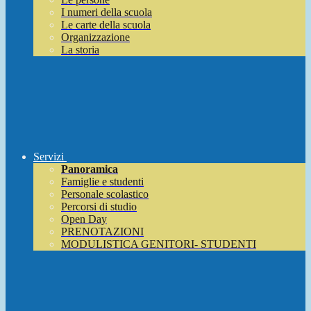
I numeri della scuola
Le carte della scuola
Organizzazione
La storia
Servizi
Panoramica
Famiglie e studenti
Personale scolastico
Percorsi di studio
Open Day
PRENOTAZIONI
MODULISTICA GENITORI- STUDENTI