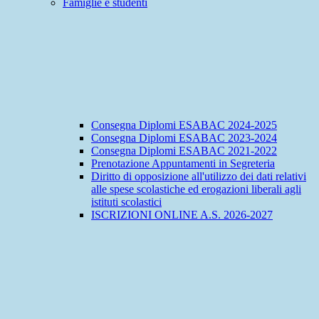
Famiglie e studenti
Consegna Diplomi ESABAC 2024-2025
Consegna Diplomi ESABAC 2023-2024
Consegna Diplomi ESABAC 2021-2022
Prenotazione Appuntamenti in Segreteria
Diritto di opposizione all'utilizzo dei dati relativi
alle spese scolastiche ed erogazioni liberali agli
istituti scolastici
ISCRIZIONI ONLINE A.S. 2026-2027