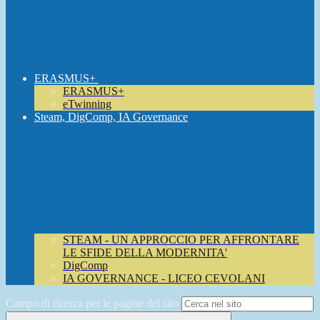
ERASMUS+
ERASMUS+
eTwinning
Steam, DigComp, IA Governance
STEAM - UN APPROCCIO PER AFFRONTARE
LE SFIDE DELLA MODERNITA'
DigComp
IA GOVERNANCE - LICEO CEVOLANI
Campo di ricerca per le pagine del sito