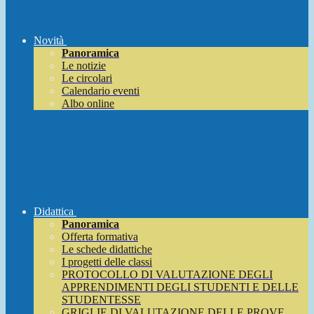
Novità
Panoramica
Le notizie
Le circolari
Calendario eventi
Albo online
Didattica
Panoramica
Offerta formativa
Le schede didattiche
I progetti delle classi
PROTOCOLLO DI VALUTAZIONE DEGLI
APPRENDIMENTI DEGLI STUDENTI E DELLE
STUDENTESSE
GRIGLIE DI VALUTAZIONE DELLE PROVE