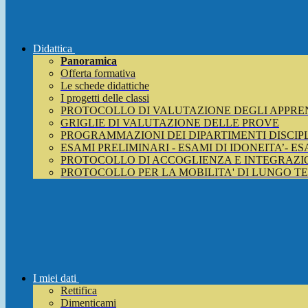
Didattica
Panoramica
Offerta formativa
Le schede didattiche
I progetti delle classi
PROTOCOLLO DI VALUTAZIONE DEGLI APPRE
GRIGLIE DI VALUTAZIONE DELLE PROVE
PROGRAMMAZIONI DEI DIPARTIMENTI DISCIP
ESAMI PRELIMINARI - ESAMI DI IDONEITA’- E
PROTOCOLLO DI ACCOGLIENZA E INTEGRAZIO
PROTOCOLLO PER LA MOBILITA' DI LUNGO T
I miei dati
Rettifica
Dimenticami