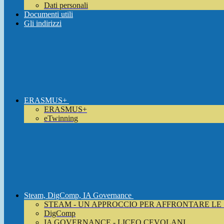
Dati personali
Documenti utili
Gli indirizzi
ERASMUS+
ERASMUS+
eTwinning
Steam, DigComp, IA Governance
STEAM - UN APPROCCIO PER AFFRONTARE LE
DigComp
IA GOVERNANCE - LICEO CEVOLANI