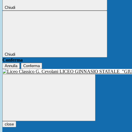
Chiudi
Chiudi
Conferma
Annulla
Conferma
LICEO GINNASIO STATALE
"GI
close