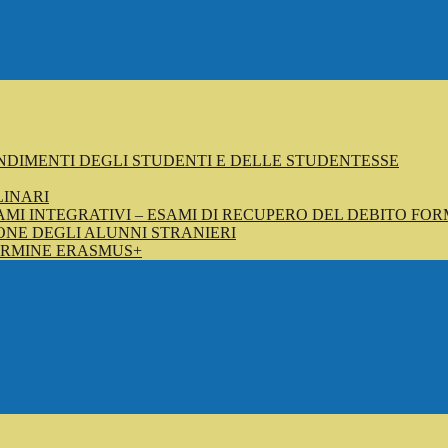
NDIMENTI DEGLI STUDENTI E DELLE STUDENTESSE
LINARI
SAMI INTEGRATIVI – ESAMI DI RECUPERO DEL DEBITO FOR
NE DEGLI ALUNNI STRANIERI
ERMINE ERASMUS+