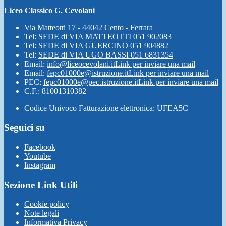
Liceo Classico G. Cevolani
Via Matteotti 17 - 44042 Cento - Ferrara
Tel:
SEDE di VIA MATTEOTTI 051 902083
Tel:
SEDE di VIA GUERCINO 051 904882
Tel:
SEDE di VIA UGO BASSI 051 6831354
Email:
info@liceocevolani.it
Link per inviare una mail
Email:
fepc01000e@istruzione.it
Link per inviare una mail
PEC:
fepc01000e@pec.istruzione.it
Link per inviare una mail
C.F.: 81001310382
Codice Univoco Fatturazione elettronica: UFEA5C
Seguici su
Facebook
Youtube
Instagram
Sezione Link Utili
Cookie policy
Note legali
Informativa Privacy