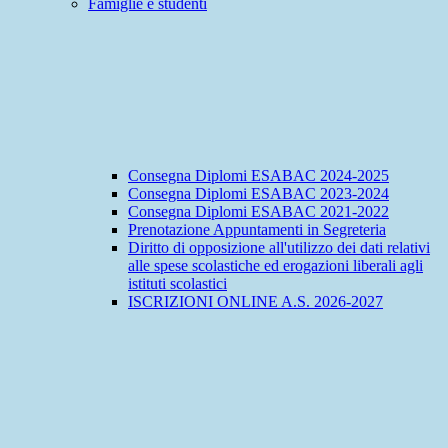
Famiglie e studenti
Consegna Diplomi ESABAC 2024-2025
Consegna Diplomi ESABAC 2023-2024
Consegna Diplomi ESABAC 2021-2022
Prenotazione Appuntamenti in Segreteria
Diritto di opposizione all'utilizzo dei dati relativi
alle spese scolastiche ed erogazioni liberali agli
istituti scolastici
ISCRIZIONI ONLINE A.S. 2026-2027