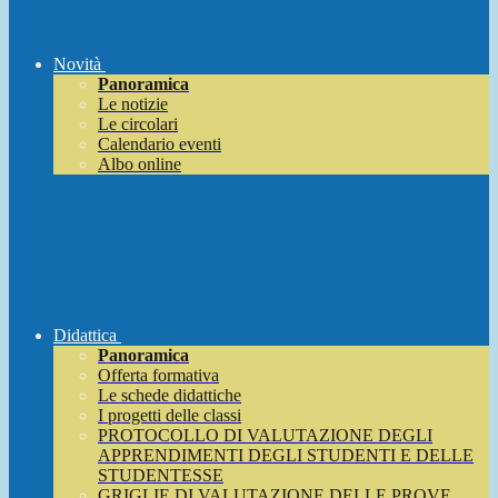
Novità
Panoramica
Le notizie
Le circolari
Calendario eventi
Albo online
Didattica
Panoramica
Offerta formativa
Le schede didattiche
I progetti delle classi
PROTOCOLLO DI VALUTAZIONE DEGLI
APPRENDIMENTI DEGLI STUDENTI E DELLE
STUDENTESSE
GRIGLIE DI VALUTAZIONE DELLE PROVE