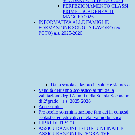
SCADENZA 5 LUGLIO 2026
PERFEZIONAMENTO CLASSI
PRIME - SCADENZA 31
MAGGIO 2026
INFORMATIVA ALLE FAMIGLIE -
FORMAZIONE SCUOLA LAVORO (ex
PCTO) a.s. 2025-2026
Dalla scuola al lavoro in salute e sicurezza
Validità dell’anno scolastico ai fini della
valutazione degli Alunni nella Scuola Secondaria
di 2°grado - a.s. 2025-2026
Accessibilità
Protocollo somministrazione farmaci in contesti
scolastici ed educativi e relativa modulistica
LIBRI DI TESTO
ASSICURAZIONE INFORTUNI INAIL E
ASSICURAZIONI INTEGRATIVE