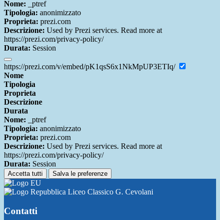
Nome:
_ptref
Tipologia:
anonimizzato
Proprieta:
prezi.com
Descrizione:
Used by Prezi services. Read more at
https://prezi.com/privacy-policy/
Durata:
Session
https://prezi.com/v/embed/pK1qsS6x1NkMpUP3ETIq/
Nome
Tipologia
Proprieta
Descrizione
Durata
Nome:
_ptref
Tipologia:
anonimizzato
Proprieta:
prezi.com
Descrizione:
Used by Prezi services. Read more at
https://prezi.com/privacy-policy/
Durata:
Session
Accetta tutti
Salva le preferenze
Liceo Classico G. Cevolani
Contatti