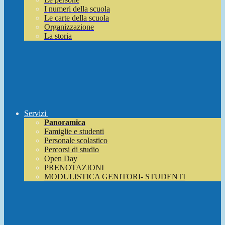
I numeri della scuola
Le carte della scuola
Organizzazione
La storia
Servizi
Panoramica
Famiglie e studenti
Personale scolastico
Percorsi di studio
Open Day
PRENOTAZIONI
MODULISTICA GENITORI- STUDENTI