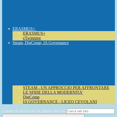
ERASMUS+
ERASMUS+
eTwinning
Steam, DigComp, IA Governance
STEAM - UN APPROCCIO PER AFFRONTARE
LE SFIDE DELLA MODERNITA'
DigComp
IA GOVERNANCE - LICEO CEVOLANI
Campo di ricerca per le pagine del sito