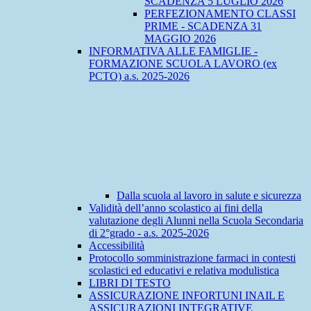
SCADENZA 5 LUGLIO 2026
PERFEZIONAMENTO CLASSI
PRIME - SCADENZA 31
MAGGIO 2026
INFORMATIVA ALLE FAMIGLIE -
FORMAZIONE SCUOLA LAVORO (ex
PCTO) a.s. 2025-2026
Dalla scuola al lavoro in salute e sicurezza
Validità dell’anno scolastico ai fini della
valutazione degli Alunni nella Scuola Secondaria
di 2°grado - a.s. 2025-2026
Accessibilità
Protocollo somministrazione farmaci in contesti
scolastici ed educativi e relativa modulistica
LIBRI DI TESTO
ASSICURAZIONE INFORTUNI INAIL E
ASSICURAZIONI INTEGRATIVE