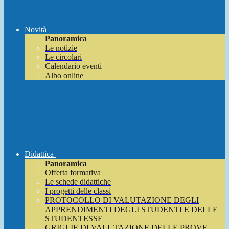
Novità
Panoramica
Le notizie
Le circolari
Calendario eventi
Albo online
Didattica
Panoramica
Offerta formativa
Le schede didattiche
I progetti delle classi
PROTOCOLLO DI VALUTAZIONE DEGLI
APPRENDIMENTI DEGLI STUDENTI E DELLE
STUDENTESSE
GRIGLIE DI VALUTAZIONE DELLE PROVE