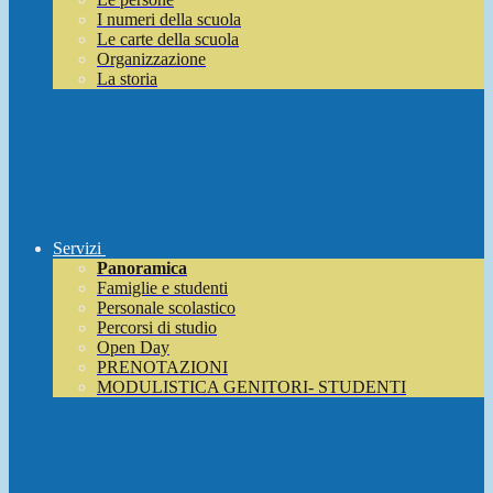
I numeri della scuola
Le carte della scuola
Organizzazione
La storia
Servizi
Panoramica
Famiglie e studenti
Personale scolastico
Percorsi di studio
Open Day
PRENOTAZIONI
MODULISTICA GENITORI- STUDENTI