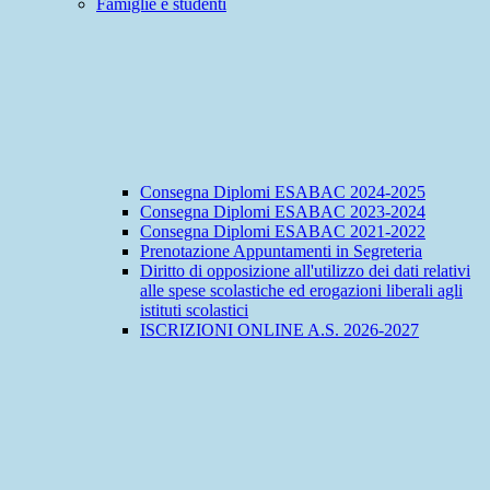
Famiglie e studenti
Consegna Diplomi ESABAC 2024-2025
Consegna Diplomi ESABAC 2023-2024
Consegna Diplomi ESABAC 2021-2022
Prenotazione Appuntamenti in Segreteria
Diritto di opposizione all'utilizzo dei dati relativi
alle spese scolastiche ed erogazioni liberali agli
istituti scolastici
ISCRIZIONI ONLINE A.S. 2026-2027