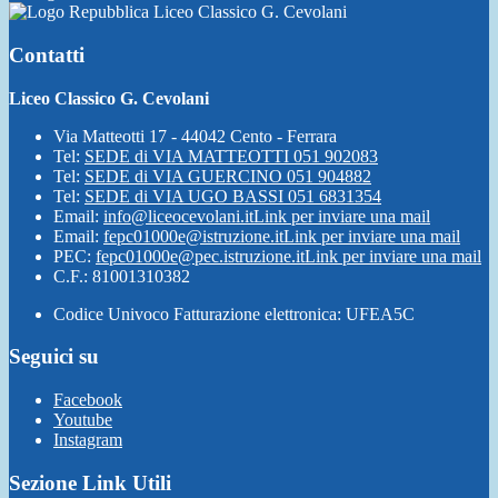
Liceo Classico G. Cevolani
Contatti
Liceo Classico G. Cevolani
Via Matteotti 17 - 44042 Cento - Ferrara
Tel:
SEDE di VIA MATTEOTTI 051 902083
Tel:
SEDE di VIA GUERCINO 051 904882
Tel:
SEDE di VIA UGO BASSI 051 6831354
Email:
info@liceocevolani.it
Link per inviare una mail
Email:
fepc01000e@istruzione.it
Link per inviare una mail
PEC:
fepc01000e@pec.istruzione.it
Link per inviare una mail
C.F.: 81001310382
Codice Univoco Fatturazione elettronica: UFEA5C
Seguici su
Facebook
Youtube
Instagram
Sezione Link Utili