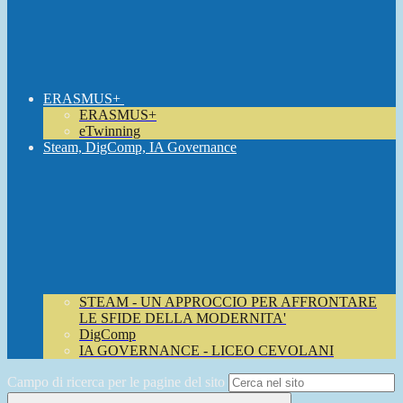
ERASMUS+
ERASMUS+
eTwinning
Steam, DigComp, IA Governance
STEAM - UN APPROCCIO PER AFFRONTARE
LE SFIDE DELLA MODERNITA'
DigComp
IA GOVERNANCE - LICEO CEVOLANI
Campo di ricerca per le pagine del sito