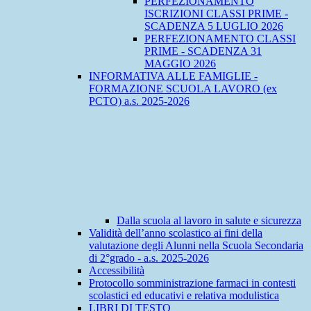
PERFEZIONAMENTO
ISCRIZIONI CLASSI PRIME -
SCADENZA 5 LUGLIO 2026
PERFEZIONAMENTO CLASSI
PRIME - SCADENZA 31
MAGGIO 2026
INFORMATIVA ALLE FAMIGLIE -
FORMAZIONE SCUOLA LAVORO (ex
PCTO) a.s. 2025-2026
Dalla scuola al lavoro in salute e sicurezza
Validità dell’anno scolastico ai fini della
valutazione degli Alunni nella Scuola Secondaria
di 2°grado - a.s. 2025-2026
Accessibilità
Protocollo somministrazione farmaci in contesti
scolastici ed educativi e relativa modulistica
LIBRI DI TESTO