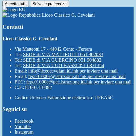
Accetta tutti
Salva le preferenze
Liceo Classico G. Cevolani
Contatti
Liceo Classico G. Cevolani
Via Matteotti 17 - 44042 Cento - Ferrara
Tel:
SEDE di VIA MATTEOTTI 051 902083
Tel:
SEDE di VIA GUERCINO 051 904882
Tel:
SEDE di VIA UGO BASSI 051 6831354
Email:
info@liceocevolani.it
Link per inviare una mail
Email:
fepc01000e@istruzione.it
Link per inviare una mail
PEC:
fepc01000e@pec.istruzione.it
Link per inviare una mail
C.F.: 81001310382
Codice Univoco Fatturazione elettronica: UFEA5C
Seguici su
Facebook
Youtube
Instagram