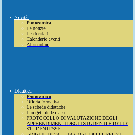
Novità
Panoramica
Le notizie
Le circolari
Calendario eventi
Albo online
Didattica
Panoramica
Offerta formativa
Le schede didattiche
I progetti delle classi
PROTOCOLLO DI VALUTAZIONE DEGLI
APPRENDIMENTI DEGLI STUDENTI E DELLE
STUDENTESSE
GRIGLIE DI VALUTAZIONE DELLE PROVE