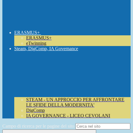
ERASMUS+
ERASMUS+
eTwinning
Steam, DigComp, IA Governance
STEAM - UN APPROCCIO PER AFFRONTARE
LE SFIDE DELLA MODERNITA'
DigComp
IA GOVERNANCE - LICEO CEVOLANI
Campo di ricerca per le pagine del sito