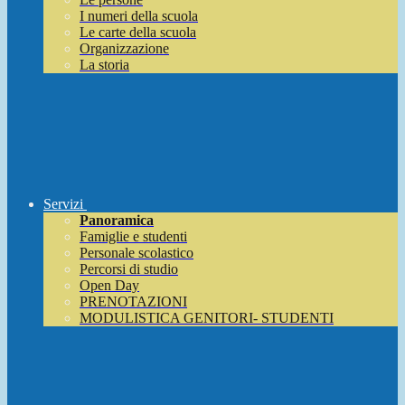
I numeri della scuola
Le carte della scuola
Organizzazione
La storia
Servizi
Panoramica
Famiglie e studenti
Personale scolastico
Percorsi di studio
Open Day
PRENOTAZIONI
MODULISTICA GENITORI- STUDENTI