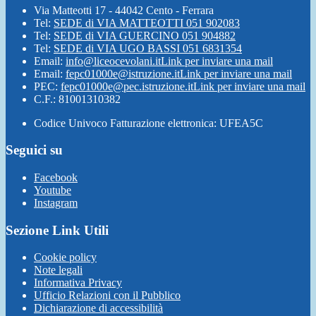
Via Matteotti 17 - 44042 Cento - Ferrara
Tel:
SEDE di VIA MATTEOTTI 051 902083
Tel:
SEDE di VIA GUERCINO 051 904882
Tel:
SEDE di VIA UGO BASSI 051 6831354
Email:
info@liceocevolani.it
Link per inviare una mail
Email:
fepc01000e@istruzione.it
Link per inviare una mail
PEC:
fepc01000e@pec.istruzione.it
Link per inviare una mail
C.F.: 81001310382
Codice Univoco Fatturazione elettronica: UFEA5C
Seguici su
Facebook
Youtube
Instagram
Sezione Link Utili
Cookie policy
Note legali
Informativa Privacy
Ufficio Relazioni con il Pubblico
Dichiarazione di accessibilità