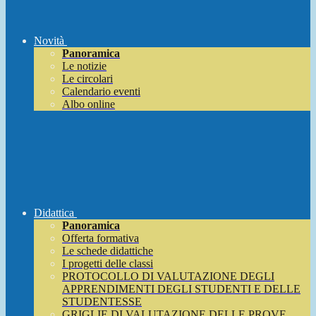
Novità
Panoramica
Le notizie
Le circolari
Calendario eventi
Albo online
Didattica
Panoramica
Offerta formativa
Le schede didattiche
I progetti delle classi
PROTOCOLLO DI VALUTAZIONE DEGLI
APPRENDIMENTI DEGLI STUDENTI E DELLE
STUDENTESSE
GRIGLIE DI VALUTAZIONE DELLE PROVE