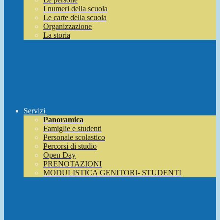
I numeri della scuola
Le carte della scuola
Organizzazione
La storia
Servizi
Panoramica
Famiglie e studenti
Personale scolastico
Percorsi di studio
Open Day
PRENOTAZIONI
MODULISTICA GENITORI- STUDENTI