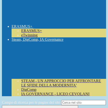
ERASMUS+
ERASMUS+
eTwinning
Steam, DigComp, IA Governance
STEAM - UN APPROCCIO PER AFFRONTARE
LE SFIDE DELLA MODERNITA'
DigComp
IA GOVERNANCE - LICEO CEVOLANI
Campo di ricerca per le pagine del sito