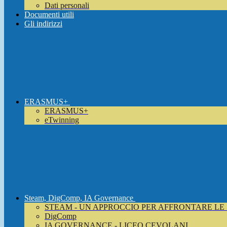
Dati personali
Documenti utili
Gli indirizzi
ERASMUS+
ERASMUS+
eTwinning
Steam, DigComp, IA Governance
STEAM - UN APPROCCIO PER AFFRONTARE LE
DigComp
IA GOVERNANCE - LICEO CEVOLANI