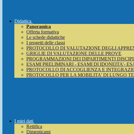
Didattica
Panoramica
Offerta formativa
Le schede didattiche
I progetti delle classi
PROTOCOLLO DI VALUTAZIONE DEGLI APPRE
GRIGLIE DI VALUTAZIONE DELLE PROVE
PROGRAMMAZIONI DEI DIPARTIMENTI DISCIP
ESAMI PRELIMINARI - ESAMI DI IDONEITA’- E
PROTOCOLLO DI ACCOGLIENZA E INTEGRAZIO
PROTOCOLLO PER LA MOBILITA' DI LUNGO T
I miei dati
Rettifica
Dimenticami