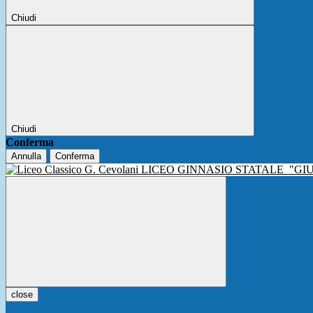
Chiudi
Chiudi
Conferma
Annulla
Conferma
LICEO GINNASIO STATALE
"GI
close