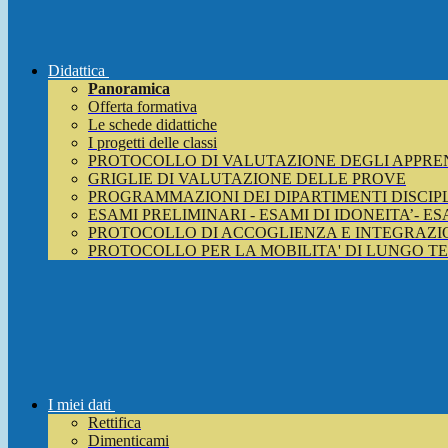
Didattica
Panoramica
Offerta formativa
Le schede didattiche
I progetti delle classi
PROTOCOLLO DI VALUTAZIONE DEGLI APPRE
GRIGLIE DI VALUTAZIONE DELLE PROVE
PROGRAMMAZIONI DEI DIPARTIMENTI DISCIP
ESAMI PRELIMINARI - ESAMI DI IDONEITA’- E
PROTOCOLLO DI ACCOGLIENZA E INTEGRAZIO
PROTOCOLLO PER LA MOBILITA' DI LUNGO T
I miei dati
Rettifica
Dimenticami