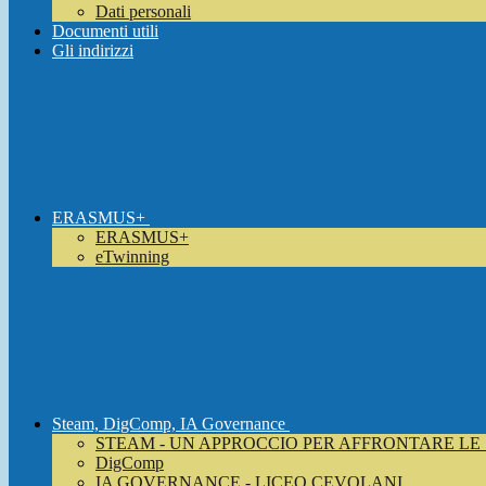
Dati personali
Documenti utili
Gli indirizzi
ERASMUS+
ERASMUS+
eTwinning
Steam, DigComp, IA Governance
STEAM - UN APPROCCIO PER AFFRONTARE LE
DigComp
IA GOVERNANCE - LICEO CEVOLANI