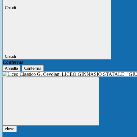
Chiudi
Chiudi
Conferma
Annulla
Conferma
LICEO GINNASIO STATALE
"GI
close