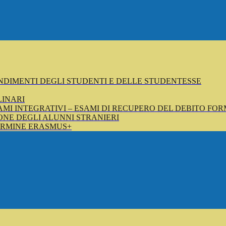
NDIMENTI DEGLI STUDENTI E DELLE STUDENTESSE
LINARI
SAMI INTEGRATIVI – ESAMI DI RECUPERO DEL DEBITO FOR
NE DEGLI ALUNNI STRANIERI
ERMINE ERASMUS+