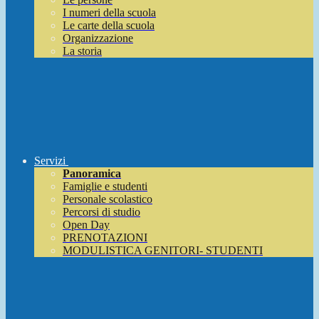
I numeri della scuola
Le carte della scuola
Organizzazione
La storia
Servizi
Panoramica
Famiglie e studenti
Personale scolastico
Percorsi di studio
Open Day
PRENOTAZIONI
MODULISTICA GENITORI- STUDENTI