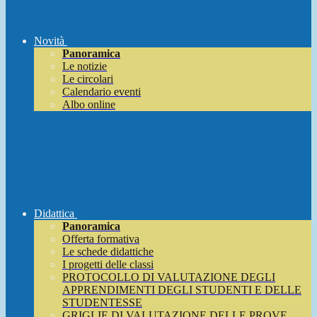
Novità
Panoramica
Le notizie
Le circolari
Calendario eventi
Albo online
Didattica
Panoramica
Offerta formativa
Le schede didattiche
I progetti delle classi
PROTOCOLLO DI VALUTAZIONE DEGLI
APPRENDIMENTI DEGLI STUDENTI E DELLE
STUDENTESSE
GRIGLIE DI VALUTAZIONE DELLE PROVE