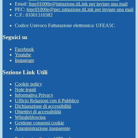
Email:
fepc01000e@istruzione.it
Link per inviare una mail
PEC:
fepc01000e@pec.istruzione.it
Link per inviare una mail
C.F.: 81001310382
Codice Univoco Fatturazione elettronica: UFEA5C
Seguici su
Facebook
Youtube
Instagram
Sezione Link Utili
Cookie policy
Note legali
Informativa Privacy
Ufficio Relazioni con il Pubblico
Dichiarazione di accessibilità
Obiettivi di accessibilità
Whistleblowing
Gestione consensi cookie
Amministrazione trasparente