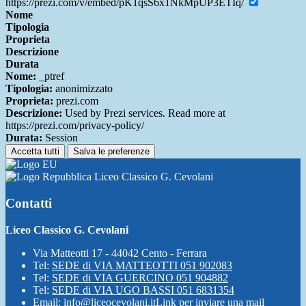
https://prezi.com/v/embed/pK1qsS6x1NkMpUP3ETIq/
Nome
Tipologia
Proprieta
Descrizione
Durata
Nome:
_ptref
Tipologia:
anonimizzato
Proprieta:
prezi.com
Descrizione:
Used by Prezi services. Read more at
https://prezi.com/privacy-policy/
Durata:
Session
Accetta tutti
Salva le preferenze
Liceo Classico G. Cevolani
Contatti
Liceo Classico G. Cevolani
Via Matteotti 17 - 44042 Cento - Ferrara
Tel:
SEDE di VIA MATTEOTTI 051 902083
Tel:
SEDE di VIA GUERCINO 051 904882
Tel:
SEDE di VIA UGO BASSI 051 6831354
Email:
info@liceocevolani.it
Link per inviare una mail