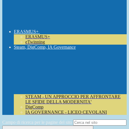
ERASMUS+
ERASMUS+
eTwinning
Steam, DigComp, IA Governance
STEAM - UN APPROCCIO PER AFFRONTARE
LE SFIDE DELLA MODERNITA'
DigComp
IA GOVERNANCE - LICEO CEVOLANI
Campo di ricerca per le pagine del sito