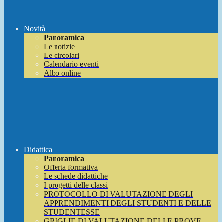
Novità
Panoramica
Le notizie
Le circolari
Calendario eventi
Albo online
Didattica
Panoramica
Offerta formativa
Le schede didattiche
I progetti delle classi
PROTOCOLLO DI VALUTAZIONE DEGLI
APPRENDIMENTI DEGLI STUDENTI E DELLE
STUDENTESSE
GRIGLIE DI VALUTAZIONE DELLE PROVE