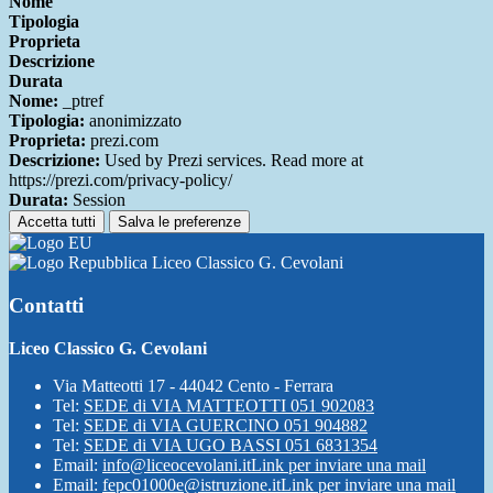
Nome
Tipologia
Proprieta
Descrizione
Durata
Nome:
_ptref
Tipologia:
anonimizzato
Proprieta:
prezi.com
Descrizione:
Used by Prezi services. Read more at
https://prezi.com/privacy-policy/
Durata:
Session
Accetta tutti
Salva le preferenze
Liceo Classico G. Cevolani
Contatti
Liceo Classico G. Cevolani
Via Matteotti 17 - 44042 Cento - Ferrara
Tel:
SEDE di VIA MATTEOTTI 051 902083
Tel:
SEDE di VIA GUERCINO 051 904882
Tel:
SEDE di VIA UGO BASSI 051 6831354
Email:
info@liceocevolani.it
Link per inviare una mail
Email:
fepc01000e@istruzione.it
Link per inviare una mail