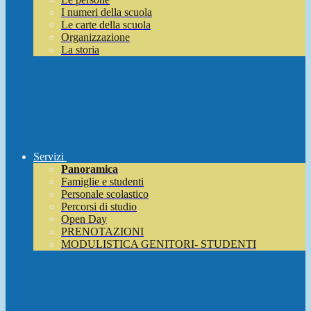
I numeri della scuola
Le carte della scuola
Organizzazione
La storia
Servizi
Panoramica
Famiglie e studenti
Personale scolastico
Percorsi di studio
Open Day
PRENOTAZIONI
MODULISTICA GENITORI- STUDENTI