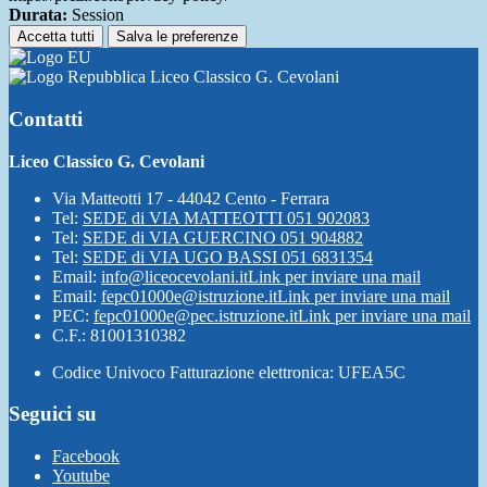
Durata:
Session
Accetta tutti
Salva le preferenze
Liceo Classico G. Cevolani
Contatti
Liceo Classico G. Cevolani
Via Matteotti 17 - 44042 Cento - Ferrara
Tel:
SEDE di VIA MATTEOTTI 051 902083
Tel:
SEDE di VIA GUERCINO 051 904882
Tel:
SEDE di VIA UGO BASSI 051 6831354
Email:
info@liceocevolani.it
Link per inviare una mail
Email:
fepc01000e@istruzione.it
Link per inviare una mail
PEC:
fepc01000e@pec.istruzione.it
Link per inviare una mail
C.F.: 81001310382
Codice Univoco Fatturazione elettronica: UFEA5C
Seguici su
Facebook
Youtube