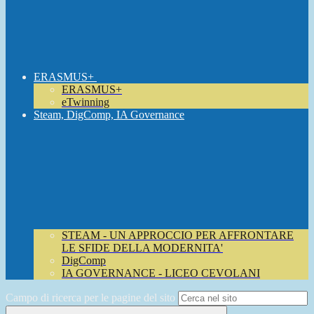
ERASMUS+
ERASMUS+
eTwinning
Steam, DigComp, IA Governance
STEAM - UN APPROCCIO PER AFFRONTARE
LE SFIDE DELLA MODERNITA'
DigComp
IA GOVERNANCE - LICEO CEVOLANI
Campo di ricerca per le pagine del sito