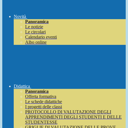
Novità
Panoramica
Le notizie
Le circolari
Calendario eventi
Albo online
Didattica
Panoramica
Offerta formativa
Le schede didattiche
I progetti delle classi
PROTOCOLLO DI VALUTAZIONE DEGLI
APPRENDIMENTI DEGLI STUDENTI E DELLE
STUDENTESSE
GRIGLIE DI VALUTAZIONE DELLE PROVE