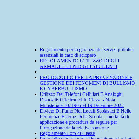
Regolamento per la garanzia dei servizi pubblici
essenziali in caso di sciopero
REGOLAMENTO UTILIZZO DEGLI
ARMADIETTI PER GLI STUDENTI
PROTOCOLLO PER LA PREVENZIONE E
GESTIONE DEI FENOMENI DI BULLISMO
E CYBERBULLISMO
Utilizzo Dei Telefoni Cellulari E Analoghi
Dispositivi Elettronici In Classe - Nota
Ministeriale 107190 del 19 Dicembre 2022
Divieto Di Fumo Nei Locali Scolastici E Nelle
Pertinenze Esterne Della Scuola – modalità di
applicazione e procedura da seguire per
l’irrogazione della relativa sanzione
Regolamento Foto di Classe
Protocollo d'intesa per la Prevenzione e La Lotta