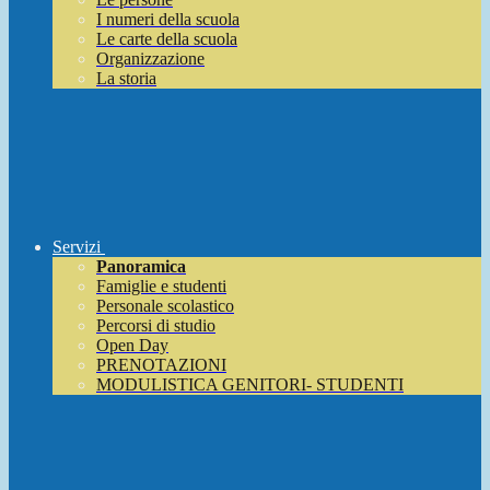
I numeri della scuola
Le carte della scuola
Organizzazione
La storia
Servizi
Panoramica
Famiglie e studenti
Personale scolastico
Percorsi di studio
Open Day
PRENOTAZIONI
MODULISTICA GENITORI- STUDENTI