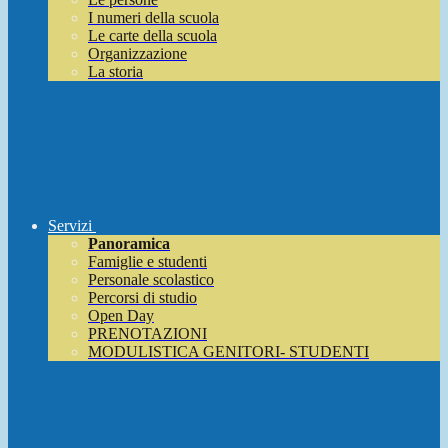
I numeri della scuola
Le carte della scuola
Organizzazione
La storia
Servizi
Panoramica
Famiglie e studenti
Personale scolastico
Percorsi di studio
Open Day
PRENOTAZIONI
MODULISTICA GENITORI- STUDENTI