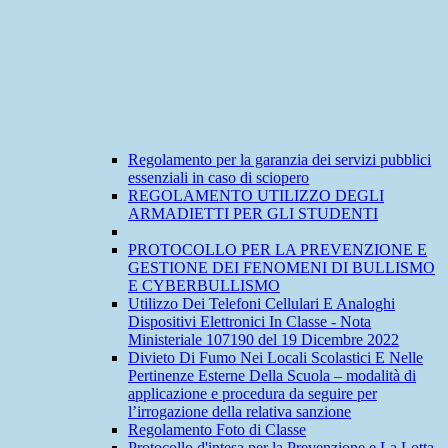
Regolamento per la garanzia dei servizi pubblici
essenziali in caso di sciopero
REGOLAMENTO UTILIZZO DEGLI
ARMADIETTI PER GLI STUDENTI
PROTOCOLLO PER LA PREVENZIONE E
GESTIONE DEI FENOMENI DI BULLISMO
E CYBERBULLISMO
Utilizzo Dei Telefoni Cellulari E Analoghi
Dispositivi Elettronici In Classe - Nota
Ministeriale 107190 del 19 Dicembre 2022
Divieto Di Fumo Nei Locali Scolastici E Nelle
Pertinenze Esterne Della Scuola – modalità di
applicazione e procedura da seguire per
l’irrogazione della relativa sanzione
Regolamento Foto di Classe
Protocollo d'intesa per la Prevenzione e La Lotta