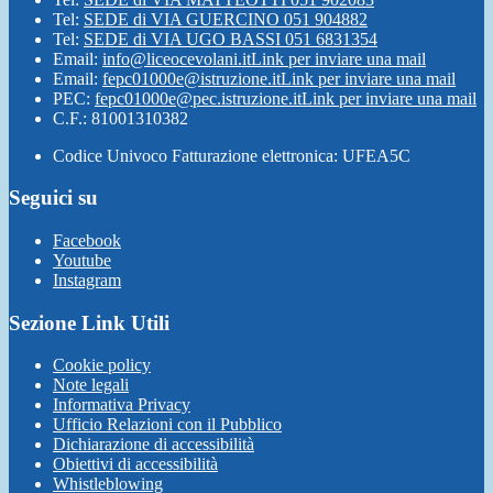
Tel:
SEDE di VIA GUERCINO 051 904882
Tel:
SEDE di VIA UGO BASSI 051 6831354
Email:
info@liceocevolani.it
Link per inviare una mail
Email:
fepc01000e@istruzione.it
Link per inviare una mail
PEC:
fepc01000e@pec.istruzione.it
Link per inviare una mail
C.F.: 81001310382
Codice Univoco Fatturazione elettronica: UFEA5C
Seguici su
Facebook
Youtube
Instagram
Sezione Link Utili
Cookie policy
Note legali
Informativa Privacy
Ufficio Relazioni con il Pubblico
Dichiarazione di accessibilità
Obiettivi di accessibilità
Whistleblowing