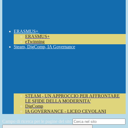
ERASMUS+
ERASMUS+
eTwinning
Steam, DigComp, IA Governance
STEAM - UN APPROCCIO PER AFFRONTARE
LE SFIDE DELLA MODERNITA'
DigComp
IA GOVERNANCE - LICEO CEVOLANI
Campo di ricerca per le pagine del sito