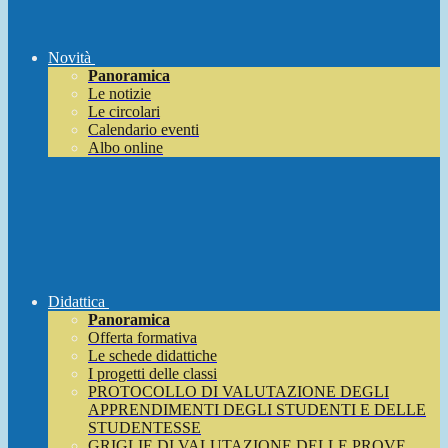
Novità
Panoramica
Le notizie
Le circolari
Calendario eventi
Albo online
Didattica
Panoramica
Offerta formativa
Le schede didattiche
I progetti delle classi
PROTOCOLLO DI VALUTAZIONE DEGLI
APPRENDIMENTI DEGLI STUDENTI E DELLE
STUDENTESSE
GRIGLIE DI VALUTAZIONE DELLE PROVE