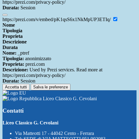
https://prezi.com/privacy-policy/
Durata:
Session
https://prezi.com/v/embed/pK1qsS6x1NkMpUP3ETIq/
Nome
Tipologia
Proprieta
Descrizione
Durata
Nome:
_ptref
Tipologia:
anonimizzato
Proprieta:
prezi.com
Descrizione:
Used by Prezi services. Read more at
https://prezi.com/privacy-policy/
Durata:
Session
Accetta tutti
Salva le preferenze
Liceo Classico G. Cevolani
Contatti
Liceo Classico G. Cevolani
Via Matteotti 17 - 44042 Cento - Ferrara
Tel:
SEDE di VIA MATTEOTTI 051 902083