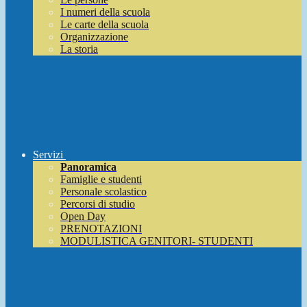
I numeri della scuola
Le carte della scuola
Organizzazione
La storia
Servizi
Panoramica
Famiglie e studenti
Personale scolastico
Percorsi di studio
Open Day
PRENOTAZIONI
MODULISTICA GENITORI- STUDENTI