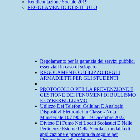
Rendicontazione Sociale 2019
REGOLAMENTO DI ISTITUTO
Regolamento per la garanzia dei servizi pubblici
essenziali in caso di sciopero
REGOLAMENTO UTILIZZO DEGLI
ARMADIETTI PER GLI STUDENTI
PROTOCOLLO PER LA PREVENZIONE E
GESTIONE DEI FENOMENI DI BULLISMO
E CYBERBULLISMO
Utilizzo Dei Telefoni Cellulari E Analoghi
Dispositivi Elettronici In Classe - Nota
Ministeriale 107190 del 19 Dicembre 2022
Divieto Di Fumo Nei Locali Scolastici E Nelle
Pertinenze Esterne Della Scuola – modalità di
applicazione e procedura da seguire per
l’irrogazione della relativa sanzione