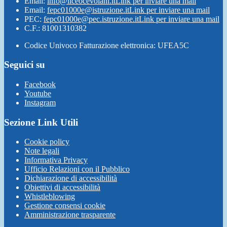
Email:
info@liceocevolani.it
Link per inviare una mail
Email:
fepc01000e@istruzione.it
Link per inviare una mail
PEC:
fepc01000e@pec.istruzione.it
Link per inviare una mail
C.F.: 81001310382
Codice Univoco Fatturazione elettronica: UFEA5C
Seguici su
Facebook
Youtube
Instagram
Sezione Link Utili
Cookie policy
Note legali
Informativa Privacy
Ufficio Relazioni con il Pubblico
Dichiarazione di accessibilità
Obiettivi di accessibilità
Whistleblowing
Gestione consensi cookie
Amministrazione trasparente