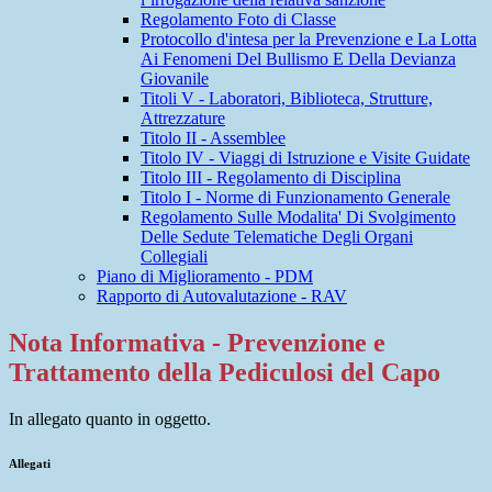
Regolamento Foto di Classe
Protocollo d'intesa per la Prevenzione e La Lotta
Ai Fenomeni Del Bullismo E Della Devianza
Giovanile
Titoli V - Laboratori, Biblioteca, Strutture,
Attrezzature
Titolo II - Assemblee
Titolo IV - Viaggi di Istruzione e Visite Guidate
Titolo III - Regolamento di Disciplina
Titolo I - Norme di Funzionamento Generale
Regolamento Sulle Modalita' Di Svolgimento
Delle Sedute Telematiche Degli Organi
Collegiali
Piano di Miglioramento - PDM
Rapporto di Autovalutazione - RAV
Nota Informativa - Prevenzione e
Trattamento della Pediculosi del Capo
In allegato quanto in oggetto.
Allegati