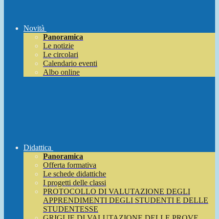
Novità
Panoramica
Le notizie
Le circolari
Calendario eventi
Albo online
Didattica
Panoramica
Offerta formativa
Le schede didattiche
I progetti delle classi
PROTOCOLLO DI VALUTAZIONE DEGLI
APPRENDIMENTI DEGLI STUDENTI E DELLE
STUDENTESSE
GRIGLIE DI VALUTAZIONE DELLE PROVE