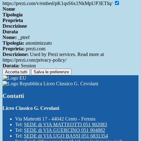
https://prezi.com/v/embed/pK1qsS6x1NkMpUP3ETIq/
Nome
Tipologia
Proprieta
Descrizione
Durata
Nome:
_ptref
Tipologia:
anonimizzato
Proprieta:
prezi.com
Descrizione:
Used by Prezi services. Read more at
https://prezi.com/privacy-policy/
Durata:
Session
Accetta tutti
Salva le preferenze
Liceo Classico G. Cevolani
Contatti
Liceo Classico G. Cevolani
Via Matteotti 17 - 44042 Cento - Ferrara
Tel:
SEDE di VIA MATTEOTTI 051 902083
Tel:
SEDE di VIA GUERCINO 051 904882
Tel:
SEDE di VIA UGO BASSI 051 6831354