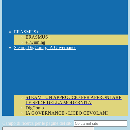
ERASMUS+
ERASMUS+
eTwinning
Steam, DigComp, IA Governance
STEAM - UN APPROCCIO PER AFFRONTARE
LE SFIDE DELLA MODERNITA'
DigComp
IA GOVERNANCE - LICEO CEVOLANI
Campo di ricerca per le pagine del sito