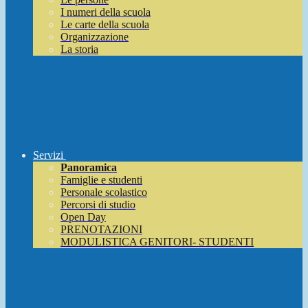
I numeri della scuola
Le carte della scuola
Organizzazione
La storia
Servizi
Panoramica
Famiglie e studenti
Personale scolastico
Percorsi di studio
Open Day
PRENOTAZIONI
MODULISTICA GENITORI- STUDENTI