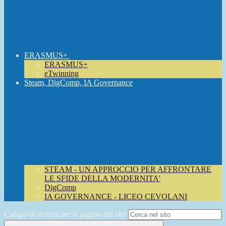
ERASMUS+
ERASMUS+
eTwinning
Steam, DigComp, IA Governance
STEAM - UN APPROCCIO PER AFFRONTARE
LE SFIDE DELLA MODERNITA'
DigComp
IA GOVERNANCE - LICEO CEVOLANI
Campo di ricerca per le pagine del sito