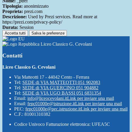
Nome:
_ptref
Tipologia:
anonimizzato
Proprieta:
prezi.com
Descrizione:
Used by Prezi services. Read more at
https://prezi.com/privacy-policy/
Durata:
Session
Accetta tutti
Salva le preferenze
Liceo Classico G. Cevolani
Contatti
Liceo Classico G. Cevolani
Via Matteotti 17 - 44042 Cento - Ferrara
Tel:
SEDE di VIA MATTEOTTI 051 902083
Tel:
SEDE di VIA GUERCINO 051 904882
Tel:
SEDE di VIA UGO BASSI 051 6831354
Email:
info@liceocevolani.it
Link per inviare una mail
Email:
fepc01000e@istruzione.it
Link per inviare una mail
PEC:
fepc01000e@pec.istruzione.it
Link per inviare una mail
C.F.: 81001310382
Codice Univoco Fatturazione elettronica: UFEA5C