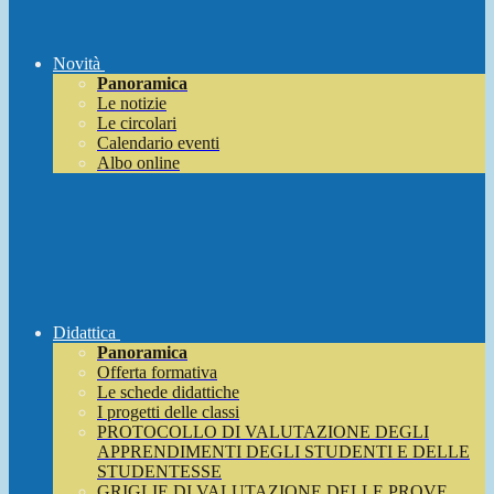
Novità
Panoramica
Le notizie
Le circolari
Calendario eventi
Albo online
Didattica
Panoramica
Offerta formativa
Le schede didattiche
I progetti delle classi
PROTOCOLLO DI VALUTAZIONE DEGLI
APPRENDIMENTI DEGLI STUDENTI E DELLE
STUDENTESSE
GRIGLIE DI VALUTAZIONE DELLE PROVE