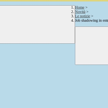
Home
>
Novità
>
Le notizie
>
Job shadowing in ent