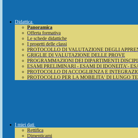
Didattica
Panoramica
Offerta formativa
Le schede didattiche
I progetti delle classi
PROTOCOLLO DI VALUTAZIONE DEGLI APPRE
GRIGLIE DI VALUTAZIONE DELLE PROVE
PROGRAMMAZIONI DEI DIPARTIMENTI DISCIP
ESAMI PRELIMINARI - ESAMI DI IDONEITA’- E
PROTOCOLLO DI ACCOGLIENZA E INTEGRAZIO
PROTOCOLLO PER LA MOBILITA' DI LUNGO T
I miei dati
Rettifica
Dimenticami