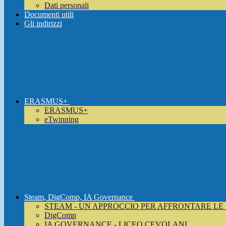
Dati personali
Documenti utili
Gli indirizzi
ERASMUS+
ERASMUS+
eTwinning
Steam, DigComp, IA Governance
STEAM - UN APPROCCIO PER AFFRONTARE LE
DigComp
IA GOVERNANCE - LICEO CEVOLANI