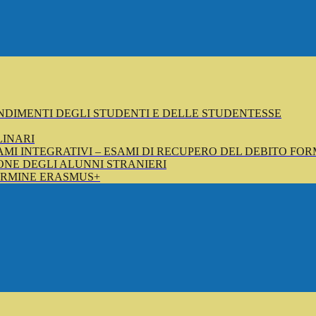
NDIMENTI DEGLI STUDENTI E DELLE STUDENTESSE
LINARI
SAMI INTEGRATIVI – ESAMI DI RECUPERO DEL DEBITO FOR
NE DEGLI ALUNNI STRANIERI
ERMINE ERASMUS+