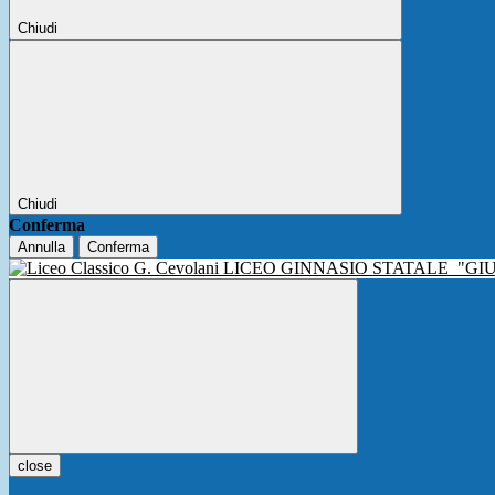
Chiudi
Chiudi
Conferma
Annulla
Conferma
LICEO GINNASIO STATALE
"GI
close