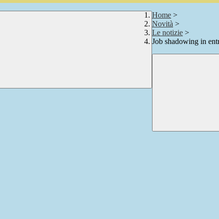
Home
>
Novità
>
Le notizie
>
Job shadowing in ent