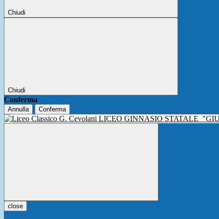
Chiudi
Chiudi
Conferma
Annulla
Conferma
LICEO GINNASIO STATALE
"GI
close