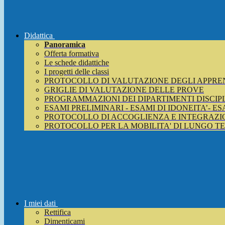
Didattica
Panoramica
Offerta formativa
Le schede didattiche
I progetti delle classi
PROTOCOLLO DI VALUTAZIONE DEGLI APPRE
GRIGLIE DI VALUTAZIONE DELLE PROVE
PROGRAMMAZIONI DEI DIPARTIMENTI DISCIP
ESAMI PRELIMINARI - ESAMI DI IDONEITA’- E
PROTOCOLLO DI ACCOGLIENZA E INTEGRAZIO
PROTOCOLLO PER LA MOBILITA' DI LUNGO T
I miei dati
Rettifica
Dimenticami