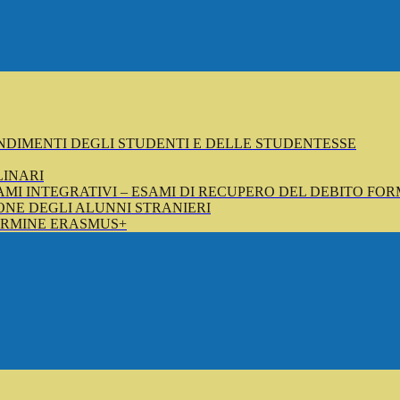
NDIMENTI DEGLI STUDENTI E DELLE STUDENTESSE
LINARI
SAMI INTEGRATIVI – ESAMI DI RECUPERO DEL DEBITO FOR
NE DEGLI ALUNNI STRANIERI
ERMINE ERASMUS+