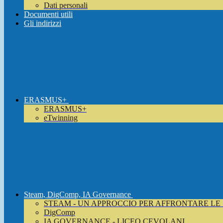
Dati personali
Documenti utili
Gli indirizzi
ERASMUS+
ERASMUS+
eTwinning
Steam, DigComp, IA Governance
STEAM - UN APPROCCIO PER AFFRONTARE LE
DigComp
IA GOVERNANCE - LICEO CEVOLANI