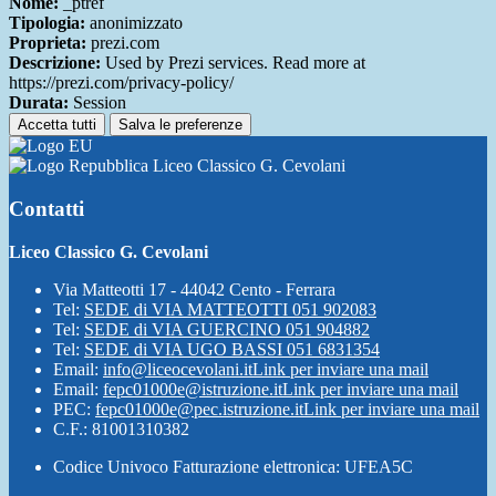
Nome:
_ptref
Tipologia:
anonimizzato
Proprieta:
prezi.com
Descrizione:
Used by Prezi services. Read more at
https://prezi.com/privacy-policy/
Durata:
Session
Accetta tutti
Salva le preferenze
Liceo Classico G. Cevolani
Contatti
Liceo Classico G. Cevolani
Via Matteotti 17 - 44042 Cento - Ferrara
Tel:
SEDE di VIA MATTEOTTI 051 902083
Tel:
SEDE di VIA GUERCINO 051 904882
Tel:
SEDE di VIA UGO BASSI 051 6831354
Email:
info@liceocevolani.it
Link per inviare una mail
Email:
fepc01000e@istruzione.it
Link per inviare una mail
PEC:
fepc01000e@pec.istruzione.it
Link per inviare una mail
C.F.: 81001310382
Codice Univoco Fatturazione elettronica: UFEA5C