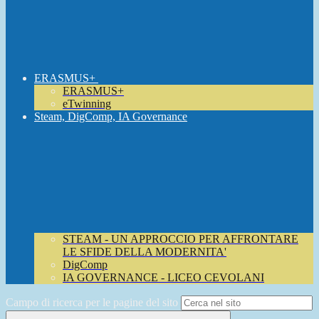
ERASMUS+
ERASMUS+
eTwinning
Steam, DigComp, IA Governance
STEAM - UN APPROCCIO PER AFFRONTARE
LE SFIDE DELLA MODERNITA'
DigComp
IA GOVERNANCE - LICEO CEVOLANI
Campo di ricerca per le pagine del sito