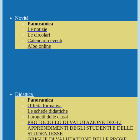
Novità
Panoramica
Le notizie
Le circolari
Calendario eventi
Albo online
Didattica
Panoramica
Offerta formativa
Le schede didattiche
I progetti delle classi
PROTOCOLLO DI VALUTAZIONE DEGLI
APPRENDIMENTI DEGLI STUDENTI E DELLE
STUDENTESSE
GRIGLIE DI VALUTAZIONE DELLE PROVE