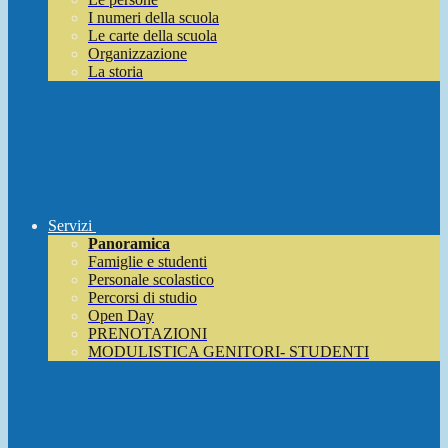
I numeri della scuola
Le carte della scuola
Organizzazione
La storia
Servizi
Panoramica
Famiglie e studenti
Personale scolastico
Percorsi di studio
Open Day
PRENOTAZIONI
MODULISTICA GENITORI- STUDENTI