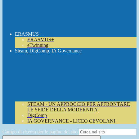
ERASMUS+
ERASMUS+
eTwinning
Steam, DigComp, IA Governance
STEAM - UN APPROCCIO PER AFFRONTARE
LE SFIDE DELLA MODERNITA'
DigComp
IA GOVERNANCE - LICEO CEVOLANI
Campo di ricerca per le pagine del sito