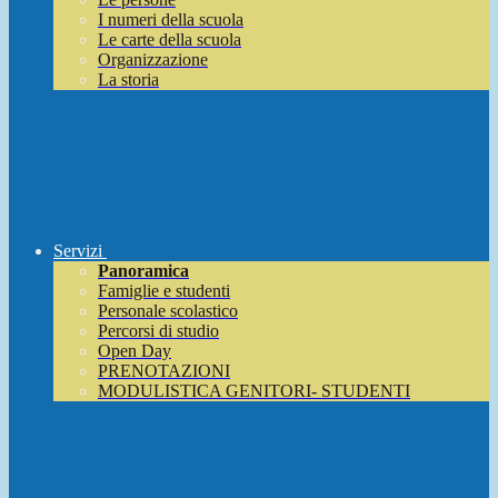
I numeri della scuola
Le carte della scuola
Organizzazione
La storia
Servizi
Panoramica
Famiglie e studenti
Personale scolastico
Percorsi di studio
Open Day
PRENOTAZIONI
MODULISTICA GENITORI- STUDENTI