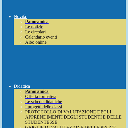
Novità
Panoramica
Le notizie
Le circolari
Calendario eventi
Albo online
Didattica
Panoramica
Offerta formativa
Le schede didattiche
I progetti delle classi
PROTOCOLLO DI VALUTAZIONE DEGLI
APPRENDIMENTI DEGLI STUDENTI E DELLE
STUDENTESSE
GRIGLIE DI VALUTAZIONE DELLE PROVE