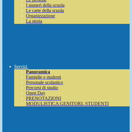
I numeri della scuola
Le carte della scuola
Organizzazione
La storia
Servizi
Panoramica
Famiglie e studenti
Personale scolastico
Percorsi di studio
Open Day
PRENOTAZIONI
MODULISTICA GENITORI- STUDENTI