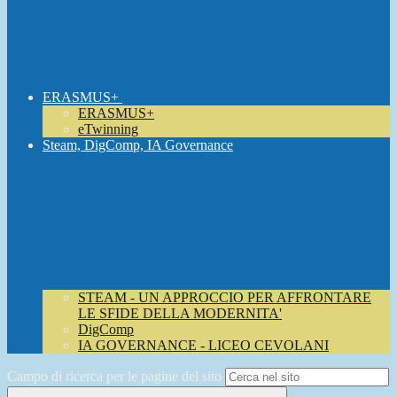
ERASMUS+
ERASMUS+
eTwinning
Steam, DigComp, IA Governance
STEAM - UN APPROCCIO PER AFFRONTARE
LE SFIDE DELLA MODERNITA'
DigComp
IA GOVERNANCE - LICEO CEVOLANI
Campo di ricerca per le pagine del sito