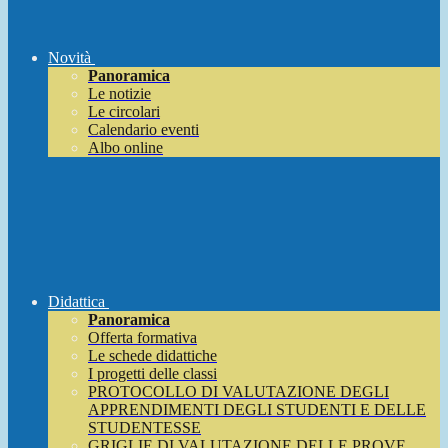
Novità
Panoramica
Le notizie
Le circolari
Calendario eventi
Albo online
Didattica
Panoramica
Offerta formativa
Le schede didattiche
I progetti delle classi
PROTOCOLLO DI VALUTAZIONE DEGLI
APPRENDIMENTI DEGLI STUDENTI E DELLE
STUDENTESSE
GRIGLIE DI VALUTAZIONE DELLE PROVE