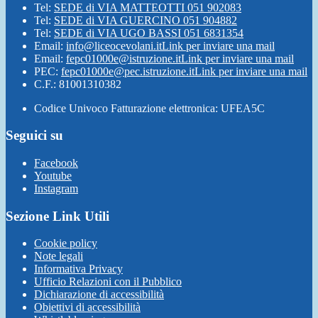
Tel:
SEDE di VIA MATTEOTTI 051 902083
Tel:
SEDE di VIA GUERCINO 051 904882
Tel:
SEDE di VIA UGO BASSI 051 6831354
Email:
info@liceocevolani.it
Link per inviare una mail
Email:
fepc01000e@istruzione.it
Link per inviare una mail
PEC:
fepc01000e@pec.istruzione.it
Link per inviare una mail
C.F.: 81001310382
Codice Univoco Fatturazione elettronica: UFEA5C
Seguici su
Facebook
Youtube
Instagram
Sezione Link Utili
Cookie policy
Note legali
Informativa Privacy
Ufficio Relazioni con il Pubblico
Dichiarazione di accessibilità
Obiettivi di accessibilità